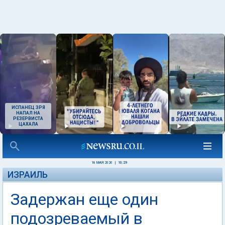
ИСПАНЕЦ ЗРЯ
НАПАЛ НА
РЕЗЕРВИСТА
ЦАХАЛА
18 МАЯ 2026
|
10:29
ИЗРАИЛЬ
Задержан еще один
подозреваемый в