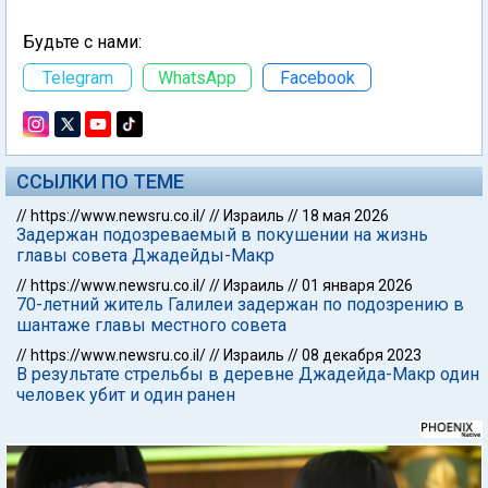
Будьте с нами:
Telegram
WhatsApp
Facebook
ССЫЛКИ ПО ТЕМЕ
//
https://www.newsru.co.il/
//
Израиль
//
18 мая 2026
Задержан подозреваемый в покушении на жизнь
главы совета Джадейды-Макр
//
https://www.newsru.co.il/
//
Израиль
//
01 января 2026
70-летний житель Галилеи задержан по подозрению в
шантаже главы местного совета
//
https://www.newsru.co.il/
//
Израиль
//
08 декабря 2023
В результате стрельбы в деревне Джадейда-Макр один
человек убит и один ранен