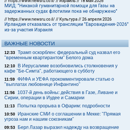
//
https://www.newsru.co.il/
//
Израиль
//
18 мая 2026
МИД: "Никакой гуманитарной помощи для Газы на
задержанных судах флотилии пока не обнаружено"
//
https://www.newsru.co.il/
//
Культура
//
26 апреля 2026
Ирландия отказалась от трансляции "Евровидения-2026"
из-за участия Израиля
ВАЖНЫЕ НОВОСТИ
Трамп оскорблен: федеральный суд назвал его
12:33
"временным квартирантом" Белого дома
В Иерусалиме возобновились столкновения у
12:10
кафе "Бе-Симта", работающего в субботу
ФИФА и УЕФА прокомментировали статью о
11:59
"выплатах любовнице Инфантино"
1037-й день войны: действия в Газе, Ливане и
11:56
Сирии, операции в Иудее и Самарии
Попытка прорыва в Офарим: подробности
11:13
Иранские СМИ о соглашении в Мекке: "Прямая
10:50
угроза нам и нашим союзникам"
Берл Лазар выразил надежду на возвращение
09:53