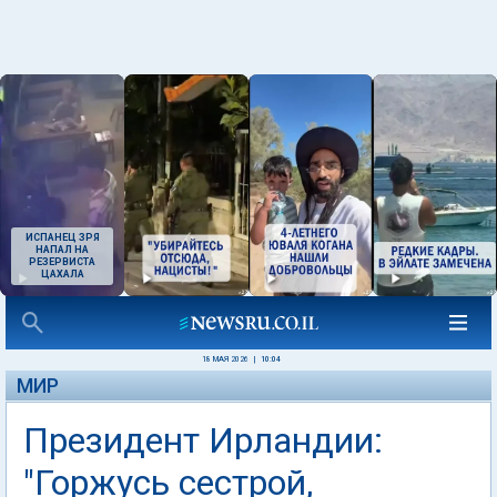
ИСПАНЕЦ ЗРЯ
НАПАЛ НА
РЕЗЕРВИСТА
ЦАХАЛА
18 МАЯ 2026
|
10:04
МИР
Президент Ирландии:
"Горжусь сестрой,