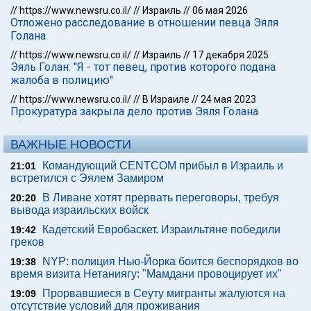
//
https://www.newsru.co.il/
//
Израиль
//
06 мая 2026
Отложено расследование в отношении певца Эяля
Голана
//
https://www.newsru.co.il/
//
Израиль
//
17 декабря 2025
Эяль Голан: "Я - тот певец, против которого подана
жалоба в полицию"
//
https://www.newsru.co.il/
//
В Израиле
//
24 мая 2023
Прокуратура закрыла дело против Эяля Голана
ВАЖНЫЕ НОВОСТИ
Командующий CENTCOM прибыл в Израиль и
21:01
встретился с Эялем Замиром
В Ливане хотят прервать переговоры, требуя
20:20
вывода израильских войск
Кадетский Евробаскет. Израильтяне победили
19:42
греков
NYP: полиция Нью-Йорка боится беспорядков во
19:38
время визита Нетаниягу: "Мамдани провоцирует их"
Прорвавшиеся в Сеуту мигранты жалуются на
19:09
отсутствие условий для проживания