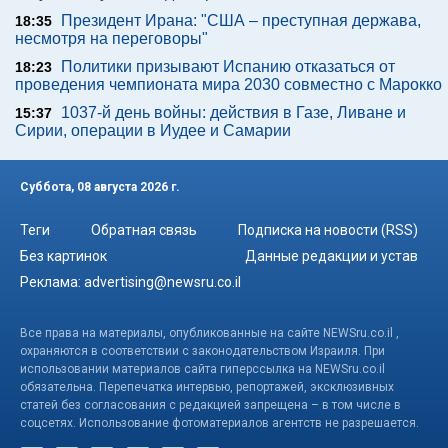
Президент Ирана: "США – преступная держава,
18:35
несмотря на переговоры"
Политики призывают Испанию отказаться от
18:23
проведения чемпионата мира 2030 совместно с Марокко
1037-й день войны: действия в Газе, Ливане и
15:37
Сирии, операции в Иудее и Самарии
Суббота, 08 августа 2026 г.
Теги
Обратная связь
Подписка на новости (RSS)
Без картинок
Данные редакции и устав
Реклама:
advertising@newsru.co.il
Все права на материалы, опубликованные на сайте NEWSru.co.il ,
охраняются в соответствии с законодательством Израиля. При
использовании материалов сайта гиперссылка на NEWSru.co.il
обязательна. Перепечатка интервью, репортажей, эксклюзивных
статей без согласования с редакцией запрещена – в том числе в
соцсетях. Использование фотоматериалов агентств не разрешается.