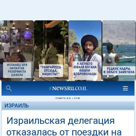
ИСПАНЕЦ ЗРЯ
НАПАЛ НА
РЕЗЕРВИСТА
ЦАХАЛА
25 МАРТА 2026
|
07:46
ИЗРАИЛЬ
Израильская делегация
отказалась от поездки на