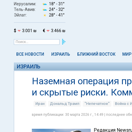
Иерусалим:
18° -
31°
Тель-Авив:
24° -
32°
Эйлат:
28° -
41°
$
3.001 ₪
€
3.466 ₪
ВСЕ НОВОСТИ
ИЗРАИЛЬ
БЛИЖНИЙ ВОСТОК
МИР
ИЗРАИЛЬ
Наземная операция пр
и скрытые риски. Ко
Иран
Дональд Трамп
"Непечатное"
Война с 
время публикации: 30 марта 2026 г., 14:49 | последнее обн
Редакция Newsru.