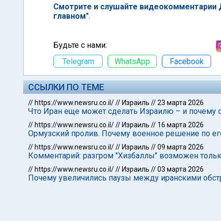
Смотрите и слушайте видеокомментарии Д
главном"
.
Будьте с нами:
Telegram
WhatsApp
Facebook
ССЫЛКИ ПО ТЕМЕ
//
https://www.newsru.co.il/
//
Израиль
//
23 марта 2026
Что Иран еще может сделать Израилю – и почему о
//
https://www.newsru.co.il/
//
Израиль
//
16 марта 2026
Ормузский пролив. Почему военное решение по ег
//
https://www.newsru.co.il/
//
Израиль
//
09 марта 2026
Комментарий: разгром "Хизбаллы" возможен толь
//
https://www.newsru.co.il/
//
Израиль
//
03 марта 2026
Почему увеличились паузы между иранскими обс