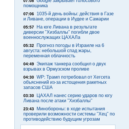
Google закрывает голосового
07:08
помощника
1035-й день войны: действия в Газе
07:06
и Ливане, операции в Иудее и Самарии
На юге Ливана в результате
05:57
диверсии "Хизбаллы" погибли двое
военнослужащих ЦАХАЛа
Прогноз погоды в Израиле на 6
05:32
августа: небольшой спад жары,
переменная облачность
Экипаж танкера сообщил о двух
04:49
взрывах в Ормузском проливе
WP: Трамп потребовал от Хегсета
04:30
объяснений из-за истощения ракетных
запасов США
ЦАХАЛ нанес серию ударов по югу
03:30
Ливана после атаки "Хизбаллы"
Минобороны: в ходе испытания
23:43
проверили возможности системы "Хец" по
противодействию будущим угрозам