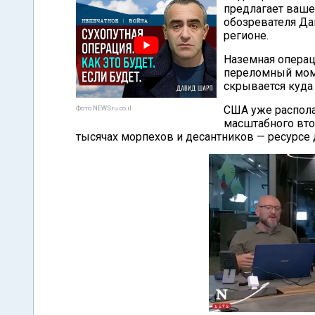
предлагает ваш
обозревателя Да
регионе.
Наземная операц
переломный моме
скрывается куда
США уже распола
Фото NEWSru.co.il
масштабного вто
тысячах морпехов и десантников — ресурсе д