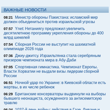
ВАЖНЫЕ НОВОСТИ
Министр обороны Пакистана: исламский мир
08:21
должен объединиться против израильской угрозы
Ynet: Нетаниягу предложил увеличить
07:57
десятилетнюю программу укрепления обороны до 400
млрд шекелей
Сборная России не выступит на шахматной
07:54
олимпиаде 2026 года
Джиу-джитсу. Израильтянка стала серебряным
07:36
призером чемпионата мира в Абу-Даби
Спортивная гимнастика. Чемпионат Европы.
07:05
Власти Хорватии не выдали визы лидерам сборной
России
Ночной удар по Украине: в Киевской области есть
06:51
жертвы, в их числе ребенок
Британские консерваторы выдвинули на выборы
06:29
бывшего неонациста, осужденного за антисемитскую
травлю
1037-й день войны: действия в Газе, Ливане и
06:24