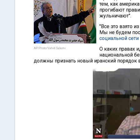
тем, как америк
прогибают правил
жульничают".
"Все это взято и
Мы не будем пос
социальной сети
О каких правах и
AP Photo/Vahid Salemi
национальной бе
должны признать новый иранский порядок в 