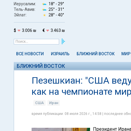
Иерусалим:
18° -
29°
Тель-Авив:
25° -
31°
Эйлат:
28° -
40°
$
3.006 ₪
€
3.463 ₪
ВСЕ НОВОСТИ
ИЗРАИЛЬ
БЛИЖНИЙ ВОСТОК
МИР
БЛИЖНИЙ ВОСТОК
Пезешкиан: "США веду
как на чемпионате мир
США
Иран
время публикации: 08 июля 2026 г., 14:58 | последнее обно
Президент Иран