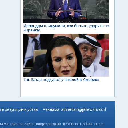
е редакции и устав
Реклама:
advertising@newsru.co.il
и материалов сайта гиперссылка на NEWSru.co.il обязательна.