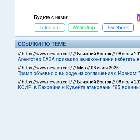
Будьте с нами:
Telegram
WhatsApp
Facebook
ССЫЛКИ ПО ТЕМЕ
//
https://www.newsru.co.il/
//
Ближний Восток
//
08 июля 20
Агентство EASA призвало авиакомпании избегать 
//
https://www.newsru.co.il/
//
Мир
//
08 июля 2026
Трамп объявил о выходе из соглашения с Ираном: 
//
https://www.newsru.co.il/
//
Ближний Восток
//
08 июля 20
КСИР: в Бахрейне и Кувейте атакованы "85 военн