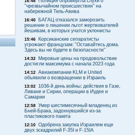
Полиция опровергла слухи о
16:48
"чрезвычайном происшествии" на
набережной Тель-Авива
БАГАЦ отказался заморозить
16:40
решение о лишении льгот жертвователей
йешивам, в которых учатся уклонисты
Корсиканские сепаратисты
15:46
угрожают французам: "Оставайтесь дома.
Здесь вы не будете в безопасности"
Мировые цены на продовольствие
14:32
достигли максимума с начала 2023 года
Авиакомпании KLM и United
14:12
объявили о возвращении в Израиль
1036-й день войны: действия в Газе,
13:02
Ливане и Сирии, операции в Иудее и
Самарии
Умер шестимесячный младенец из
12:58
Бней-Брака, задохнувшийся из-за
пластикового пакета
Одобрена закупка Израилем еще
12:10
двух эскадрилий F-35I и F-15IA