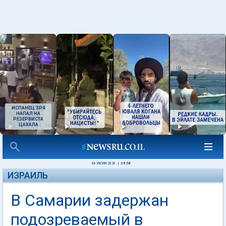
ИСПАНЕЦ ЗРЯ
НАПАЛ НА
РЕЗЕРВИСТА
ЦАХАЛА
08 ИЮЛЯ 2026
|
09:58
ИЗРАИЛЬ
В Самарии задержан
подозреваемый в