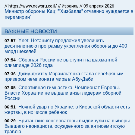
//
https://www.newsru.co.il/
//
Израиль
//
09 апреля 2026
Министр обороны Кац: ""Хизбалла" отчаянно нуждается в
перемирии"
ВАЖНЫЕ НОВОСТИ
Ynet: Нетаниягу предложил увеличить
07:57
десятилетнюю программу укрепления обороны до 400
млрд шекелей
Сборная России не выступит на шахматной
07:54
олимпиаде 2026 года
Джиу-джитсу. Израильтянка стала серебряным
07:36
призером чемпионата мира в Абу-Даби
Спортивная гимнастика. Чемпионат Европы.
07:05
Власти Хорватии не выдали визы лидерам сборной
России
Ночной удар по Украине: в Киевской области есть
06:51
жертвы, в их числе ребенок
Британские консерваторы выдвинули на выборы
06:29
бывшего неонациста, осужденного за антисемитскую
травлю