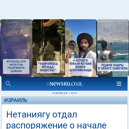
ИСПАНЕЦ ЗРЯ
НАПАЛ НА
РЕЗЕРВИСТА
ЦАХАЛА
09 АПРЕЛЯ 2026
|
05:15
ИЗРАИЛЬ
Нетаниягу отдал
распоряжение о начале