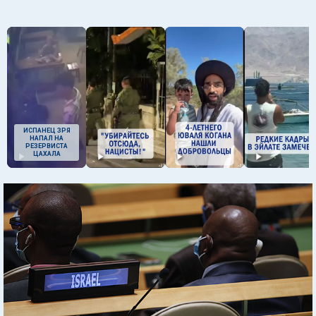
ИСПАНЕЦ ЗРЯ
НАПАЛ НА
РЕЗЕРВИСТА
ЦАХАЛА