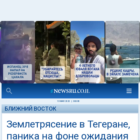
ИСПАНЕЦ ЗРЯ
НАПАЛ НА
РЕЗЕРВИСТА
ЦАХАЛА
13 МАЯ 2026
|
06:08
БЛИЖНИЙ ВОСТОК
Землетрясение в Тегеране,
паника на фоне ожидания