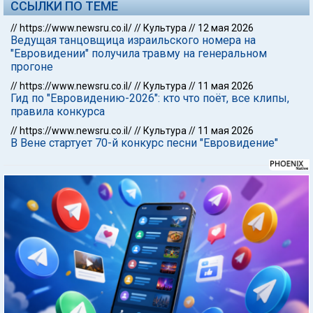
ССЫЛКИ ПО ТЕМЕ
//
https://www.newsru.co.il/
//
Культура
//
12 мая 2026
Ведущая танцовщица израильского номера на
"Евровидении" получила травму на генеральном
прогоне
//
https://www.newsru.co.il/
//
Культура
//
11 мая 2026
Гид по "Евровидению-2026": кто что поёт, все клипы,
правила конкурса
//
https://www.newsru.co.il/
//
Культура
//
11 мая 2026
В Вене стартует 70-й конкурс песни "Евровидение"