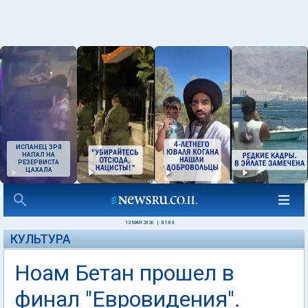
ИСПАНЕЦ ЗРЯ
НАПАЛ НА
РЕЗЕРВИСТА
ЦАХАЛА
13 МАЯ 2026
|
01:03
КУЛЬТУРА
Ноам Бетан прошел в
финал "Евровидения".