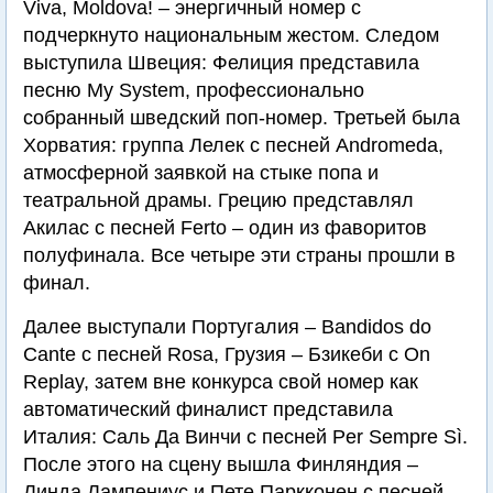
Viva, Moldova! – энергичный номер с
подчеркнуто национальным жестом. Следом
выступила Швеция: Фелиция представила
песню My System, профессионально
собранный шведский поп-номер. Третьей была
Хорватия: группа Лелек с песней Andromeda,
атмосферной заявкой на стыке попа и
театральной драмы. Грецию представлял
Акилас с песней Ferto – один из фаворитов
полуфинала. Все четыре эти страны прошли в
финал.
Далее выступали Португалия – Bandidos do
Cante с песней Rosa, Грузия – Бзикеби с On
Replay, затем вне конкурса свой номер как
автоматический финалист представила
Италия: Саль Да Винчи с песней Per Sempre Sì.
После этого на сцену вышла Финляндия –
Линда Лампениус и Пете Паркконен с песней