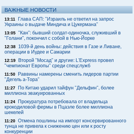
ВАЖНЫЕ НОВОСТИ
Глава САП: "Израиль не ответил на запрос
13:11
Украины о выдаче Миндича и Цукермана"
"Кан": бывший солдат-одиночка, служивший в
13:05
"Голани", покончил с собой в Нью-Йорке
1039-й день войны: действия в Газе и Ливане,
12:38
операции в Иудее и Самарии
Второй "Мосад" и другие: L'Express провел
12:19
"чемпионат Европы" среди спецслужб
Раввины намерены сменить лидеров партии
11:50
"Дегель а-Тора"
По Китаю ударил тайфун "Дельфин", более
11:27
миллиона эвакуированных
Прокуратура потребовала от владельца
11:24
крокодиловой фермы в Пцаэле более миллиона
шекелей
Отмена пошлины на импорт консервированного
11:20
тунца не привела к снижению цен или к росту
конкуренции