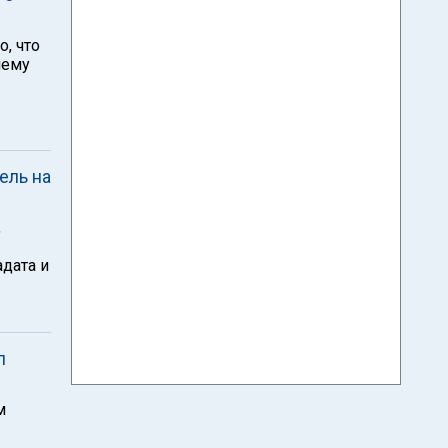
, что
нему
ель на
,
дата и
л
м