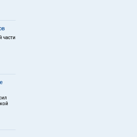
ов
й части
е
сил
ской