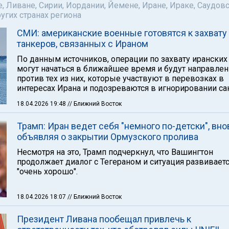
е, Ливане, Сирии, Иордании, Йемене, Иране, Ираке, Саудов
ругих странах региона
СМИ: американские военные готовятся к захвату
танкеров, связанных с Ираном
По данным источников, операции по захвату иранских
могут начаться в ближайшее время и будут направле
против тех из них, которые участвуют в перевозках в
интересах Ирана и подозреваются в игнорировании са
18.04.2026 19:48
// Ближний Восток
Трамп: Иран ведет себя "немного по-детски", вно
объявляя о закрытии Ормузского пролива
Несмотря на это, Трамп подчеркнул, что Вашингтон
продолжает диалог с Тегераном и ситуация развивает
"очень хорошо".
18.04.2026 18:07
// Ближний Восток
Президент Ливана пообещал привлечь к