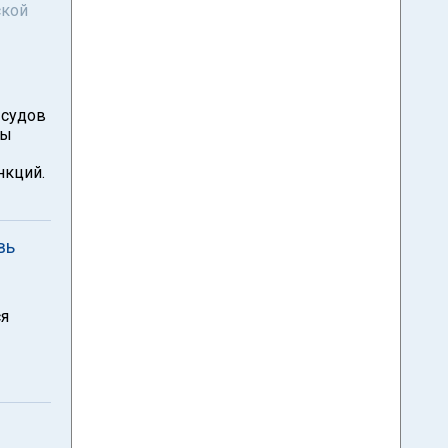
ской
 судов
ны
нкций.
вь
ся