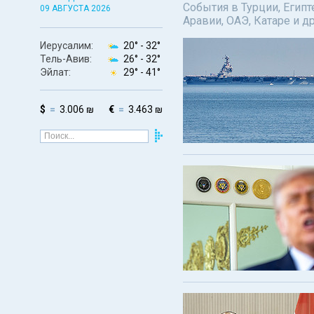
События в Турции, Египт
09 АВГУСТА 2026
Аравии, ОАЭ, Катаре и д
Иерусалим:
20° -
32°
Тель-Авив:
26° -
32°
Эйлат:
29° -
41°
$
3.006 ₪
€
3.463 ₪