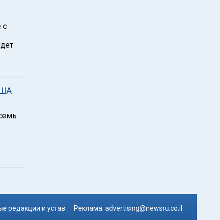
 с
удет
США
 семь
е редакции и устав
Реклама:
advertising@newsru.co.il