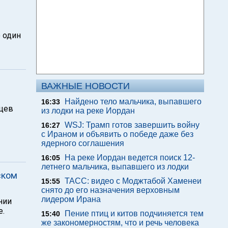
 один
ВАЖНЫЕ НОВОСТИ
Найдено тело мальчика, выпавшего
16:33
рцев
из лодки на реке Иордан
WSJ: Трамп готов завершить войну
16:27
с Ираном и объявить о победе даже без
ядерного соглашения
На реке Иордан ведется поиск 12-
16:05
летнего мальчика, выпавшего из лодки
ском
ТАСС: видео с Моджтабой Хаменеи
15:55
снято до его назначения верховным
лидером Ирана
нии
е.
Пение птиц и китов подчиняется тем
15:40
же закономерностям, что и речь человека