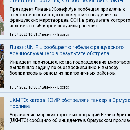
ответственности тех, кто обстрелял силы UNIFIL
Президент Ливана Жозеф Аун пообещал привлечь к
ответственности тех, кто совершил нападение на
французских миротворцев ООН, в результате которого
человек погиб и трое получили ранения.
18.04.2026 16:51
// Ближний Восток
Ливан: UNIFIL сообщает о гибели французского
военнослужащего в результате обстрела
Инцидент произошел, когда подразделение миротво
выполняло задачу по обезвреживанию и вывозу
боеприпасов в одном из приграничных районов.
18.04.2026 16:30
// Ближний Восток
UKMTO: катера КСИР обстреляли танкер в Ормуз
проливе
Управление морских торговых операций Великобрита
(UKMTO) сообщило об инциденте в Ормузском пролив