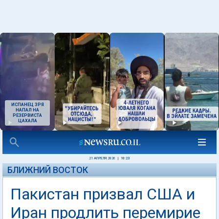
ИСПАНЕЦ ЗРЯ
НАПАЛ НА
РЕЗЕРВИСТА
ЦАХАЛА
21 АПРЕЛЯ 2026
|
10:23
БЛИЖНИЙ ВОСТОК
Пакистан призвал США и
Иран продлить перемирие