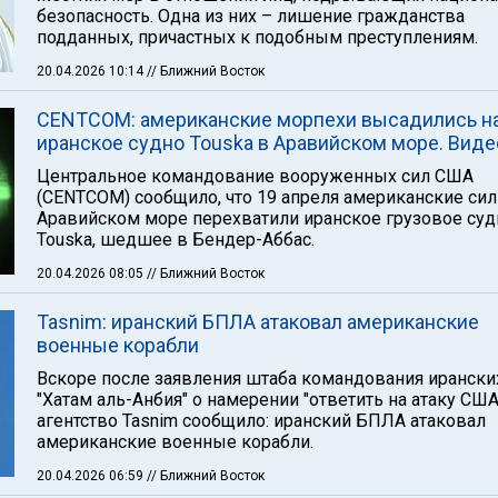
безопасность. Одна из них – лишение гражданства
подданных, причастных к подобным преступлениям.
20.04.2026 10:14
// Ближний Восток
CENTCOM: американские морпехи высадились н
иранское судно Touska в Аравийском море. Виде
Центральное командование вооруженных сил США
(CENTCOM) сообщило, что 19 апреля американские си
Аравийском море перехватили иранское грузовое су
Touska, шедшее в Бендер-Аббас.
20.04.2026 08:05
// Ближний Восток
Tasnim: иранский БПЛА атаковал американские
военные корабли
Вскоре после заявления штаба командования ирански
"Хатам аль-Анбия" о намерении "ответить на атаку США
агентство Tasnim сообщило: иранский БПЛА атаковал
американские военные корабли.
20.04.2026 06:59
// Ближний Восток