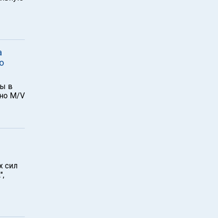
а
о
лы в
дно M/V
х сил
",