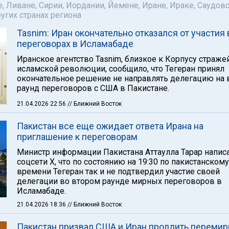
е, Ливане, Сирии, Иордании, Йемене, Иране, Ираке, Саудов
ругих странах региона
Tasnim: Иран окончательно отказался от участия 
переговорах в Исламабаде
Иранское агентство Tasnim, близкое к Корпусу страже
исламской революции, сообщило, что Тегеран принял
окончательное решение не направлять делегацию на 
раунд переговоров с США в Пакистане.
21.04.2026 22:56
// Ближний Восток
Пакистан все еще ожидает ответа Ирана на
приглашение к переговорам
Министр информации Пакистана Аттаулла Тарар напис
соцсети Х, что по состоянию на 19:30 по пакистанскому
времени Тегеран так и не подтвердил участие своей
делегации во втором раунде мирных переговоров в
Исламабаде.
21.04.2026 18:36
// Ближний Восток
Пакистан призвал США и Иран продлить перемир