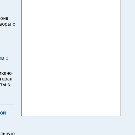
мона
оворы с
в с
икано-
геран
кты с
ной
и
альную