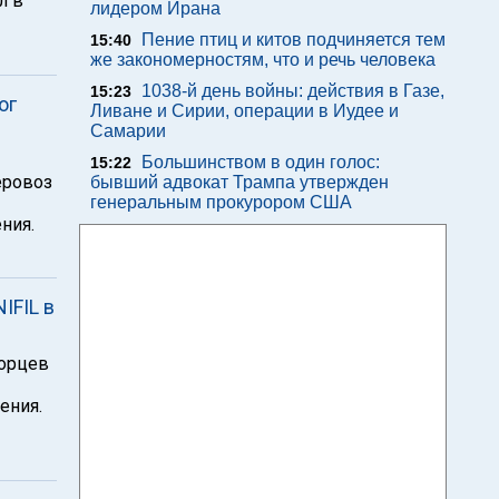
л в
лидером Ирана
Пение птиц и китов подчиняется тем
15:40
же закономерностям, что и речь человека
1038-й день войны: действия в Газе,
15:23
ог
Ливане и Сирии, операции в Иудее и
Самарии
Большинством в один голос:
15:22
еровоз
бывший адвокат Трампа утвержден
генеральным прокурором США
ния.
IFIL в
ворцев
ения.