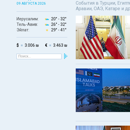
События в Турции, Египт
09 АВГУСТА 2026
Аравии, ОАЭ, Катаре и д
Иерусалим:
20° -
32°
Тель-Авив:
26° -
32°
Эйлат:
29° -
41°
$
3.006 ₪
€
3.463 ₪