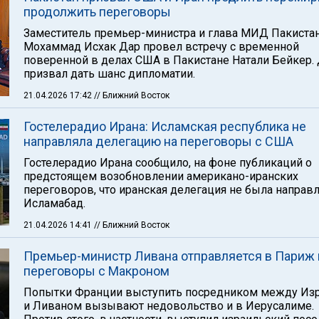
продолжить переговоры
Заместитель премьер-министра и глава МИД Пакиста
Мохаммад Исхак Дар провел встречу с временной
поверенной в делах США в Пакистане Натали Бейкер.
призвал дать шанс дипломатии.
21.04.2026 17:42
// Ближний Восток
Гостелерадио Ирана: Исламская республика не
направляла делегацию на переговоры с США
Гостелерадио Ирана сообщило, на фоне публикаций о
предстоящем возобновлении американо-иранских
переговоров, что иранская делегация не была направ
Исламабад.
21.04.2026 14:41
// Ближний Восток
Премьер-министр Ливана отправляется в Париж 
переговоры с Макроном
Попытки Франции выступить посредником между Из
и Ливаном вызывают недовольство и в Иерусалиме.