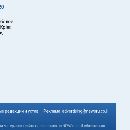
20
 более
pler,
и,
е редакции и устав
Реклама:
advertising@newsru.co.il
и материалов сайта гиперссылка на NEWSru.co.il обязательна.