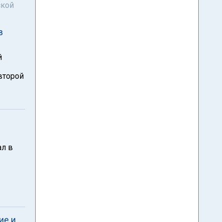
ской
в
й
второй
ал в
ие и