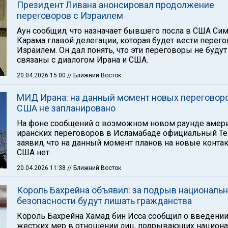
Президент Ливана анонсировал продолжение
переговоров с Израилем
Аун сообщил, что назначает бывшего посла в США Си
Карама главой делегации, которая будет вести перег
Израилем. Он дал понять, что эти переговоры не будут
связаны с диалогом Ирана и США.
20.04.2026 15:00
// Ближний Восток
МИД Ирана: на данный момент новых переговоро
США не запланировано
На фоне сообщений о возможном новом раунде амер
иранских переговоров в Исламабаде официальный Те
заявил, что на данный момент планов на новые конта
США нет.
20.04.2026 11:38
// Ближний Восток
Король Бахрейна объявил: за подрыв националь
безопасности будут лишать гражданства
Король Бахрейна Хамад бин Исса сообщил о введени
жестких мер в отношении лиц, подрывающих национ