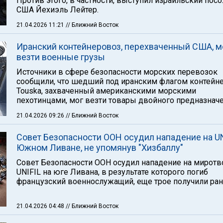
Против этого, в частности, выступил израильский посо
США Йехиэль Лейтер.
21.04.2026 11:21
// Ближний Восток
Иранский контейнеровоз, перехваченный США, м
везти военные грузы
Источники в сфере безопасности морских перевозок
сообщили, что шедший под иранским флагом контейн
Touska, захваченный американскими морскими
пехотинцами, мог везти товары двойного предназначе
21.04.2026 09:26
// Ближний Восток
Совет Безопасности ООН осудил нападение на UN
Южном Ливане, не упомянув "Хизбаллу"
Совет Безопасности ООН осудил нападение на мирот
UNIFIL на юге Ливана, в результате которого погиб
французский военнослужащий, еще трое получили ран
21.04.2026 04:48
// Ближний Восток