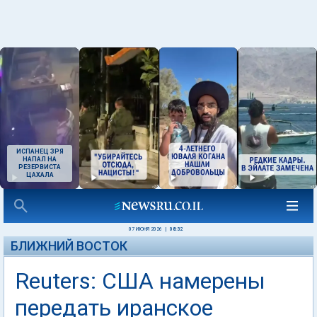
ИСПАНЕЦ ЗРЯ
НАПАЛ НА
РЕЗЕРВИСТА
ЦАХАЛА
07 ИЮНЯ 2026
|
08:32
БЛИЖНИЙ ВОСТОК
Reuters: США намерены
передать иранское