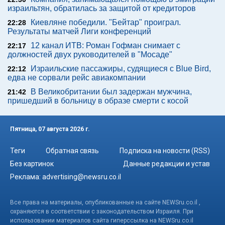
израильтян, обратилась за защитой от кредиторов
Киевляне победили. "Бейтар" проиграл.
22:28
Результаты матчей Лиги конференций
12 канал ИТВ: Роман Гофман снимает с
22:17
должностей двух руководителей в "Мосаде"
Израильские пассажиры, судящиеся с Blue Bird,
22:12
едва не сорвали рейс авиакомпании
В Великобритании был задержан мужчина,
21:42
пришедший в больницу в образе смерти с косой
Пятница, 07 августа 2026 г.
Теги
Обратная связь
Подписка на новости (RSS)
Без картинок
Данные редакции и устав
Реклама:
advertising@newsru.co.il
Все права на материалы, опубликованные на сайте NEWSru.co.il ,
охраняются в соответствии с законодательством Израиля. При
использовании материалов сайта гиперссылка на NEWSru.co.il