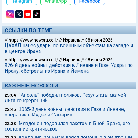
Telegram
WhatsApp
Facebook
ССЫЛКИ ПО ТЕМЕ
//
https://www.newsru.co.il/
//
Израиль
//
08 июня 2026
ЦАХАЛ нанес удары по военным объектам на западе и
в центре Ирана
//
https://www.newsru.co.il/
//
Израиль
//
08 июня 2026
976-й день войны: действия в Ливане и Газе. Удары по
Ирану, обстрелы из Ирана и Йемена
ВАЖНЫЕ НОВОСТИ
"Апоэль" победил поляков. Результаты матчей
23:04
Лиги конференций
1035-й день войны: действия в Газе и Ливане,
22:45
операции в Иудее и Самарии
Младенец подавился пакетом в Бней-Браке, его
22:33
состояние критическое
Компания, занимающаяся помощью в эмиграции
22:30