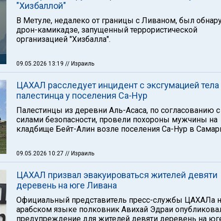
"Хизбаллой"
В Метуле, недалеко от границы с Ливаном, был обнар
дрон-камикадзе, запущенный террористической
организацией "Хизбалла".
09.05.2026 13:19
// Израиль
ЦАХАЛ расследует инцидент с эксгумацией тела
палестинца у поселения Са-Нур
Палестинцы из деревни Аль-Асаса, по согласованию с
силами безопасности, провели похороны мужчины на
кладбище Бейт-Алин возле поселения Са-Нур в Самар
09.05.2026 10:27
// Израиль
ЦАХАЛ призвал эвакуироваться жителей девяти
деревень на юге Ливана
Официальный представитель пресс-службы ЦАХАЛа 
арабском языке полковник Авихай Эдраи опубликова
предупреждение для жителей девяти деревень на юг