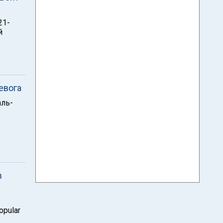
21-
й
евога
аль-
в
pular