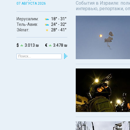
События в Израиле: поли
07 АВГУСТА 2026
интервью, репортажи, о
Иерусалим:
18° -
31°
Тель-Авив:
24° -
32°
Эйлат:
28° -
41°
$
3.013 ₪
€
3.478 ₪