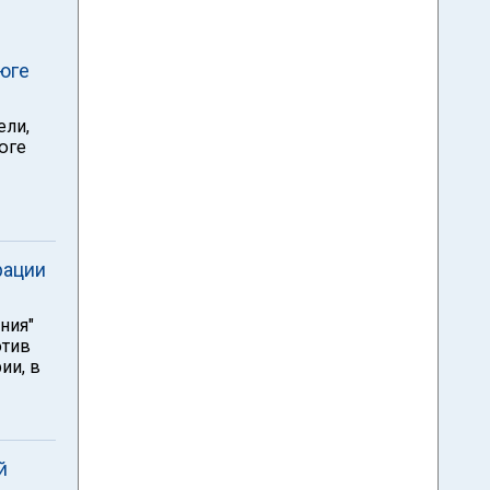
юге
ели,
юге
рации
ния"
отив
ии, в
й