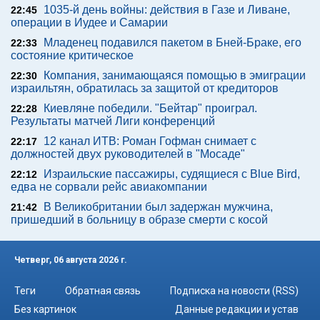
From Baddies To Sweethearts: 9 Actresses That Can Do It All!
Реклама