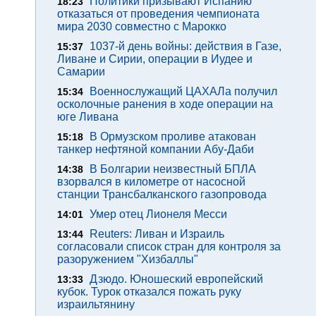
Политики призывают Испанию
18:23
отказаться от проведения чемпионата
мира 2030 совместно с Марокко
1037-й день войны: действия в Газе,
15:37
Ливане и Сирии, операции в Иудее и
Самарии
Военнослужащий ЦАХАЛа получил
15:34
осколочные ранения в ходе операции на
юге Ливана
В Ормузском проливе атакован
15:18
танкер нефтяной компании Абу-Даби
В Болгарии неизвестный БПЛА
14:38
взорвался в километре от насосной
станции Трансбалканского газопровода
Умер отец Лионеля Месси
14:01
Reuters: Ливан и Израиль
13:44
согласовали список стран для контроля за
разоружением "Хизбаллы"
Дзюдо. Юношеский европейский
13:33
кубок. Турок отказался пожать руку
израильтянину