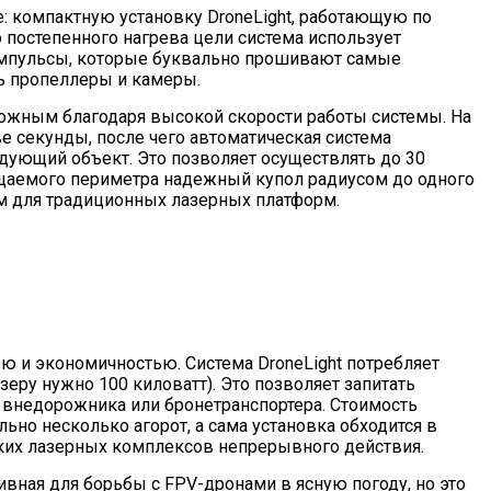
 компактную установку DroneLight, работающую по
 постепенного нагрева цели система использует
мпульсы, которые буквально прошивают самые
ь пропеллеры и камеры.
ожным благодаря высокой скорости работы системы. На
е секунды, после чего автоматическая система
дующий объект. Это позволяет осуществлять до 30
ищаемого периметра надежный купол радиусом до одного
м для традиционных лазерных платформ.
ью и экономичностью. Система DroneLight потребляет
еру нужно 100 киловатт). Это позволяет запитать
 внедорожника или бронетранспортера. Стоимость
льно несколько агорот, а сама установка обходится в
ких лазерных комплексов непрерывного действия.
ивная для борьбы с FPV-дронами в ясную погоду, но это