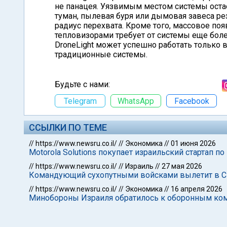
не панацея. Уязвимым местом системы оста
туман, пылевая буря или дымовая завеса р
радиус перехвата. Кроме того, массовое п
тепловизорами требует от системы еще боле
DroneLight может успешно работать только
традиционные системы.
Будьте с нами:
Telegram
WhatsApp
Facebook
ССЫЛКИ ПО ТЕМЕ
//
https://www.newsru.co.il/
//
Экономика
//
01 июня 2026
Motorola Solutions покупает израильский стартап по
//
https://www.newsru.co.il/
//
Израиль
//
27 мая 2026
Командующий сухопутными войсками вылетит в СШ
//
https://www.newsru.co.il/
//
Экономика
//
16 апреля 2026
Минобороны Израиля обратилось к оборонным ком