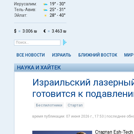
Иерусалим:
19° -
30°
Тель-Авив:
25° -
31°
Эйлат:
28° -
40°
$
3.006 ₪
€
3.463 ₪
ВСЕ НОВОСТИ
ИЗРАИЛЬ
БЛИЖНИЙ ВОСТОК
МИР
НАУКА И ХАЙТЕК
Израильский лазерный 
готовится к подавлен
Беспилотники
Стартап
время публикации: 07 июня 2026 г., 17:53 | последнее обно
Стартап Esh-Tech