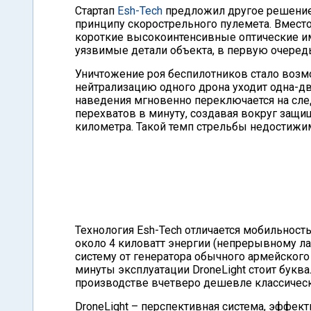
Стартап
Esh-Tech
предложил другое решение:
принципу скорострельного пулемета. Вместо
короткие высокоинтенсивные оптические и
уязвимые детали объекта, в первую очеред
Уничтожение роя беспилотников стало возм
нейтрализацию одного дрона уходит одна-дв
наведения мгновенно переключается на сле
перехватов в минуту, создавая вокруг защ
километра. Такой темп стрельбы недостижи
Технология Esh-Tech отличается мобильност
около 4 киловатт энергии (непрерывному лаз
систему от генератора обычного армейского
минуты эксплуатации DroneLight стоит буква
производстве вчетверо дешевле классичес
DroneLight – перспективная система, эффект