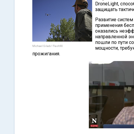
DroneLight, спос
защищать тактич
Развитие систем
применения бесп
оказались неэфф
направленной э
пошли по пути с
Michael Giladi/ Flash90
мощности, требу
прожигания.