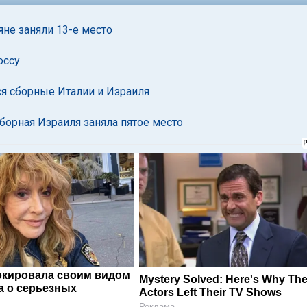
не заняли 13-е место
оссу
ся сборные Италии и Израиля
борная Израиля заняла пятое место
окировала своим видом
Mystery Solved: Here's Why The
а о серьезных
Actors Left Their TV Shows
Реклама