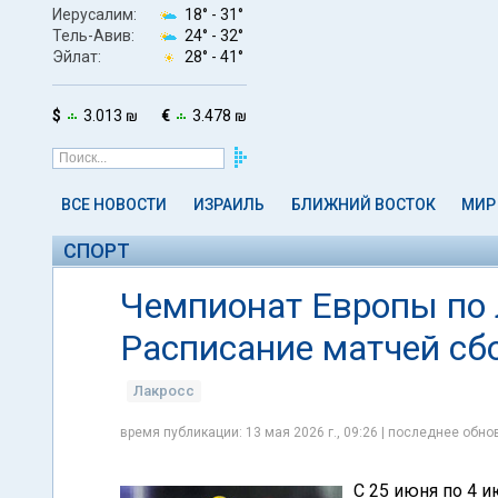
Иерусалим:
18° -
31°
Тель-Авив:
24° -
32°
Эйлат:
28° -
41°
$
3.013 ₪
€
3.478 ₪
ВСЕ НОВОСТИ
ИЗРАИЛЬ
БЛИЖНИЙ ВОСТОК
МИР
СПОРТ
Чемпионат Европы по 
Расписание матчей сб
Лакросс
время публикации: 13 мая 2026 г., 09:26 | последнее обнов
С 25 июня по 4 и