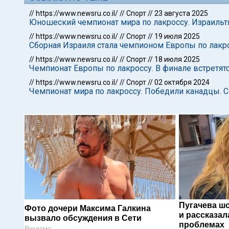
//
https://www.newsru.co.il/
//
Спорт
//
23 августа 2025
Юношеский чемпионат мира по лакроссу. Израильтя
//
https://www.newsru.co.il/
//
Спорт
//
19 июля 2025
Сборная Израиля стала чемпионом Европы по лакр
//
https://www.newsru.co.il/
//
Спорт
//
18 июля 2025
Чемпионат Европы по лакроссу. В финале встретят
//
https://www.newsru.co.il/
//
Спорт
//
02 октября 2024
Чемпионат мира по лакроссу. Победили канадцы. С
Пугачева ш
Фото дочери Максима Галкина
и рассказал
вызвало обсуждения в Сети
проблемах
Реклама