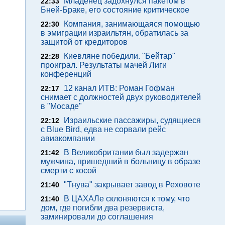
Младенец задохнулся пакетом в
22:33
Бней-Браке, его состояние критическое
Компания, занимающаяся помощью
22:30
в эмиграции израильтян, обратилась за
защитой от кредиторов
Киевляне победили. "Бейтар"
22:28
проиграл. Результаты мачей Лиги
конференций
12 канал ИТВ: Роман Гофман
22:17
снимает с должностей двух руководителей
в "Мосаде"
Израильские пассажиры, судящиеся
22:12
с Blue Bird, едва не сорвали рейс
авиакомпании
В Великобритании был задержан
21:42
мужчина, пришедший в больницу в образе
смерти с косой
"Тнува" закрывает завод в Реховоте
21:40
В ЦАХАЛе склоняются к тому, что
21:40
дом, где погибли два резервиста,
заминировали до соглашения