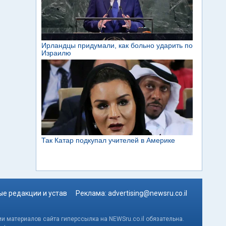
е редакции и устав
Реклама:
advertising@newsru.co.il
и материалов сайта гиперссылка на NEWSru.co.il обязательна.