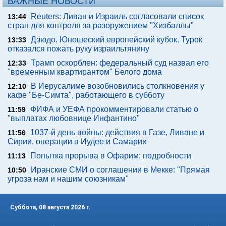
ВАЖНЫЕ НОВОСТИ
Reuters: Ливан и Израиль согласовали список
13:44
стран для контроля за разоружением "Хизбаллы"
Дзюдо. Юношеский европейский кубок. Турок
13:33
отказался пожать руку израильтянину
Трамп оскорблен: федеральный суд назвал его
12:33
"временным квартирантом" Белого дома
В Иерусалиме возобновились столкновения у
12:10
кафе "Бе-Симта", работающего в субботу
ФИФА и УЕФА прокомментировали статью о
11:59
"выплатах любовнице Инфантино"
1037-й день войны: действия в Газе, Ливане и
11:56
Сирии, операции в Иудее и Самарии
Попытка прорыва в Офарим: подробности
11:13
Иранские СМИ о соглашении в Мекке: "Прямая
10:50
угроза нам и нашим союзникам"
Суббота, 08 августа 2026 г.