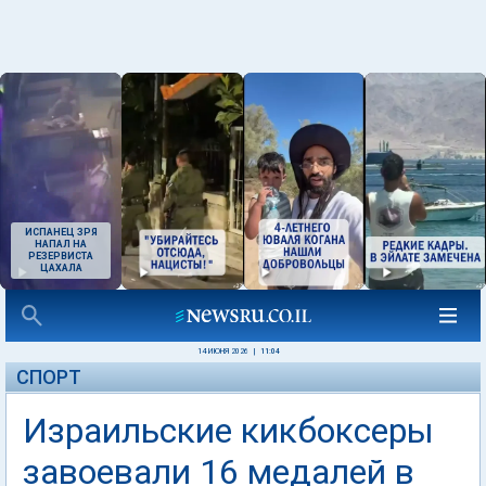
ИСПАНЕЦ ЗРЯ
НАПАЛ НА
РЕЗЕРВИСТА
ЦАХАЛА
14 ИЮНЯ 2026
|
11:04
СПОРТ
Израильские кикбоксеры
завоевали 16 медалей в