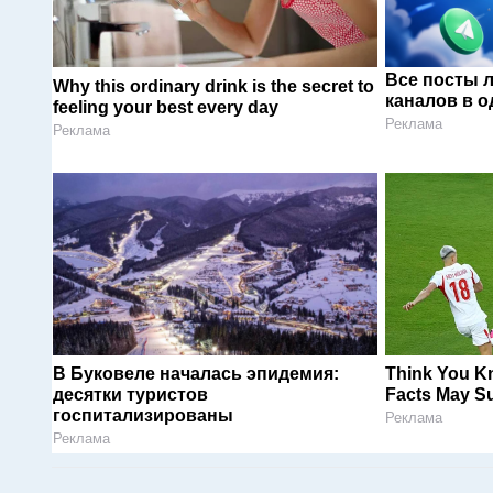
Все посты 
Why this ordinary drink is the secret to
каналов в о
feeling your best every day
Реклама
Реклама
В Буковеле началась эпидемия:
Think You K
десятки туристов
Facts May Su
госпитализированы
Реклама
Реклама