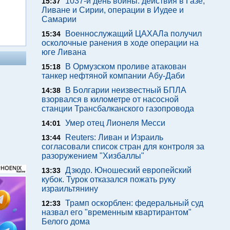
1037-й день войны: действия в Газе,
15:37
Ливане и Сирии, операции в Иудее и
Самарии
Военнослужащий ЦАХАЛа получил
15:34
осколочные ранения в ходе операции на
юге Ливана
В Ормузском проливе атакован
15:18
танкер нефтяной компании Абу-Даби
В Болгарии неизвестный БПЛА
14:38
взорвался в километре от насосной
станции Трансбалканского газопровода
Умер отец Лионеля Месси
14:01
Reuters: Ливан и Израиль
13:44
согласовали список стран для контроля за
разоружением "Хизбаллы"
Дзюдо. Юношеский европейский
13:33
кубок. Турок отказался пожать руку
израильтянину
Трамп оскорблен: федеральный суд
12:33
назвал его "временным квартирантом"
Белого дома