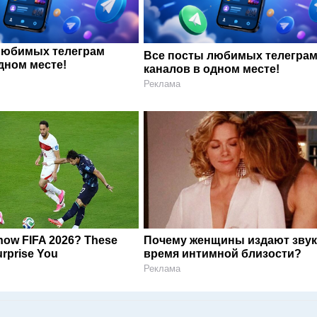
любимых телеграм
Все посты любимых телегра
дном месте!
каналов в одном месте!
Реклама
now FIFA 2026? These
Почему женщины издают звук
rprise You
время интимной близости?
Реклама