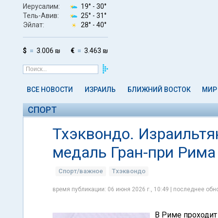
Иерусалим:
19° -
30°
Тель-Авив:
25° -
31°
Эйлат:
28° -
40°
$
3.006 ₪
€
3.463 ₪
ВСЕ НОВОСТИ
ИЗРАИЛЬ
БЛИЖНИЙ ВОСТОК
МИР
СПОРТ
Тхэквондо. Израильтя
медаль Гран-при Рима
Спорт/важное
Тхэквондо
время публикации: 06 июня 2026 г., 10:49 | последнее обно
В Риме проходит 