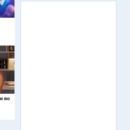
м
и во