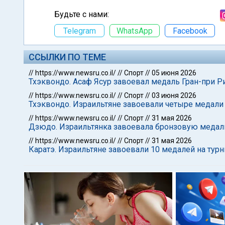
Будьте с нами:
Telegram
WhatsApp
Facebook
ССЫЛКИ ПО ТЕМЕ
//
https://www.newsru.co.il/
//
Спорт
//
05 июня 2026
Тхэквондо. Асаф Ясур завоевал медаль Гран-при Р
//
https://www.newsru.co.il/
//
Спорт
//
03 июня 2026
Тхэквондо. Израильтяне завоевали четыре медали
//
https://www.newsru.co.il/
//
Спорт
//
31 мая 2026
Дзюдо. Израильтянка завоевала бронзовую медаль
//
https://www.newsru.co.il/
//
Спорт
//
31 мая 2026
Каратэ. Израильтяне завоевали 10 медалей на турн