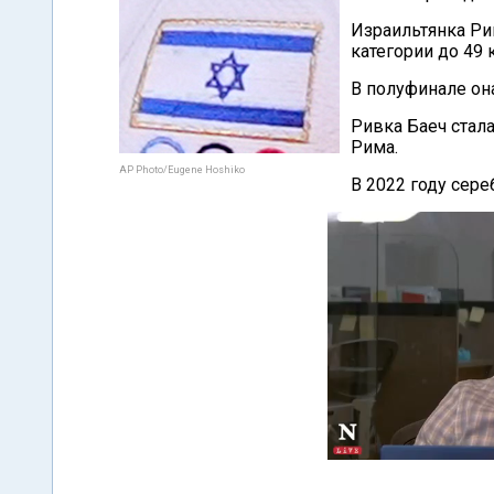
Израильтянка Ри
категории до 49 к
В полуфинале он
Ривка Баеч стал
Рима.
AP Photo/Eugene Hoshiko
В 2022 году сер