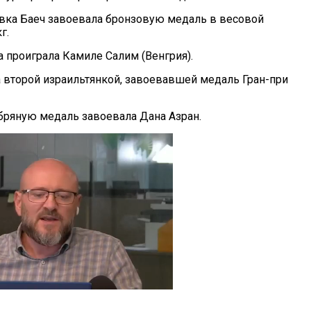
вка Баеч завоевала бронзовую медаль в весовой
г.
а проиграла Камиле Салим (Венгрия).
а второй израильтянкой, завоевавшей медаль Гран-при
ебряную медаль завоевала Дана Азран.