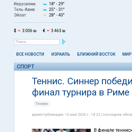
Иерусалим:
18° -
29°
Тель-Авив:
25° -
31°
Эйлат:
28° -
40°
$
3.006 ₪
€
3.463 ₪
ВСЕ НОВОСТИ
ИЗРАИЛЬ
БЛИЖНИЙ ВОСТОК
МИР
СПОРТ
Теннис. Синнер побед
финал турнира в Риме
Теннис
время публикации: 16 мая 2026 г., 18:22 | последнее обнов
В финале теннисн