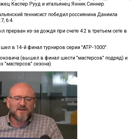
ежец Каспер Рууд и итальянец Янник Синнер.
альянский теннисист победил россиянина Даниила
, 6:4.
л прерван из-за дождя при счете 4:2 в третьем сете в
шел в 14-й финал турниров серии "АТР-1000".
ковича (вышел в финал шести "мастерсов" подряд) и
 "мастерсов" сезона).