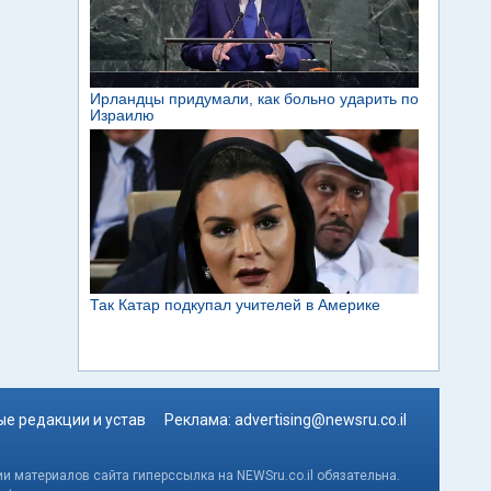
е редакции и устав
Реклама:
advertising@newsru.co.il
и материалов сайта гиперссылка на NEWSru.co.il обязательна.