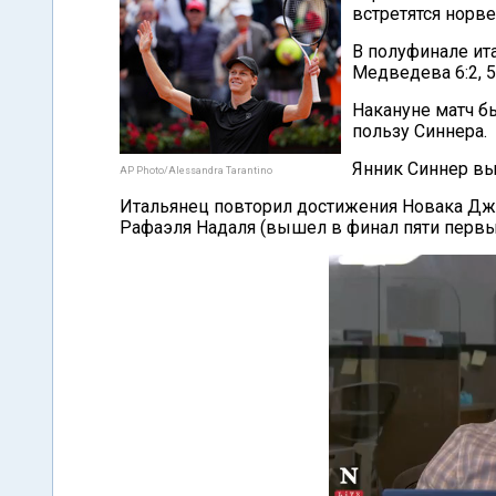
встретятся норв
В полуфинале ит
Медведева 6:2, 5:7
Накануне матч бы
пользу Синнера.
Янник Синнер вы
AP Photo/Alessandra Tarantino
Итальянец повторил достижения Новака Джо
Рафаэля Надаля (вышел в финал пяти первых