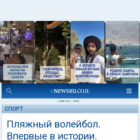
ИСПАНЕЦ ЗРЯ
НАПАЛ НА
РЕЗЕРВИСТА
ЦАХАЛА
17 МАЯ 2026
|
08:53
СПОРТ
Пляжный волейбол.
Впервые в истории.