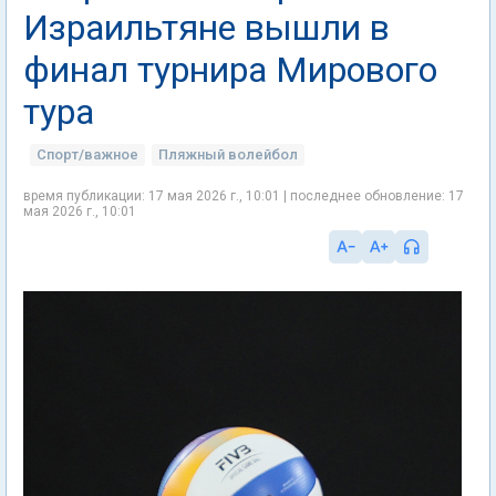
Израильтяне вышли в
финал турнира Мирового
тура
Спорт/важное
Пляжный волейбол
время публикации: 17 мая 2026 г., 10:01 | последнее обновление: 17
мая 2026 г., 10:01