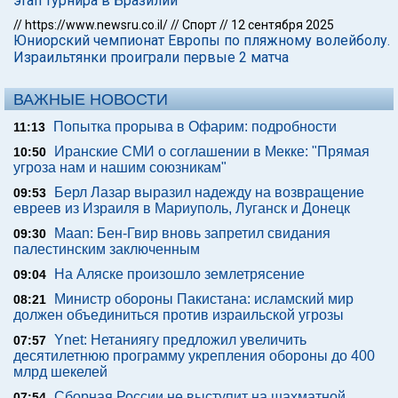
этап турнира в Бразилии
//
https://www.newsru.co.il/
//
Спорт
//
12 сентября 2025
Юниорский чемпионат Европы по пляжному волейболу.
Израильтянки проиграли первые 2 матча
ВАЖНЫЕ НОВОСТИ
Попытка прорыва в Офарим: подробности
11:13
Иранские СМИ о соглашении в Мекке: "Прямая
10:50
угроза нам и нашим союзникам"
Берл Лазар выразил надежду на возвращение
09:53
евреев из Израиля в Мариуполь, Луганск и Донецк
Maan: Бен-Гвир вновь запретил свидания
09:30
палестинским заключенным
На Аляске произошло землетрясение
09:04
Министр обороны Пакистана: исламский мир
08:21
должен объединиться против израильской угрозы
Ynet: Нетаниягу предложил увеличить
07:57
десятилетнюю программу укрепления обороны до 400
млрд шекелей
Сборная России не выступит на шахматной
07:54