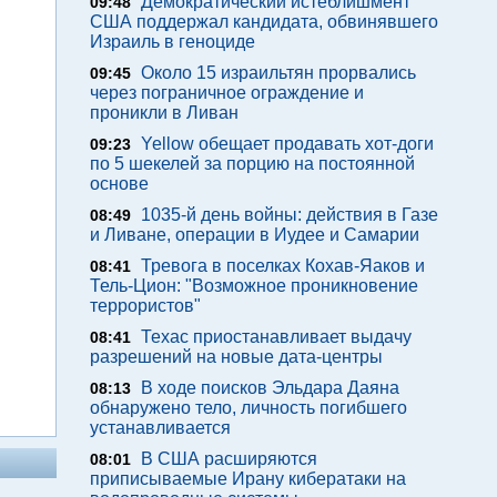
Демократический истеблишмент
09:48
США поддержал кандидата, обвинявшего
Израиль в геноциде
Около 15 израильтян прорвались
09:45
через пограничное ограждение и
проникли в Ливан
Yellow обещает продавать хот-доги
09:23
по 5 шекелей за порцию на постоянной
основе
1035-й день войны: действия в Газе
08:49
и Ливане, операции в Иудее и Самарии
Тревога в поселках Кохав-Яаков и
08:41
Тель-Цион: "Возможное проникновение
террористов"
Техас приостанавливает выдачу
08:41
разрешений на новые дата-центры
В ходе поисков Эльдара Даяна
08:13
обнаружено тело, личность погибшего
устанавливается
В США расширяются
08:01
приписываемые Ирану кибератаки на