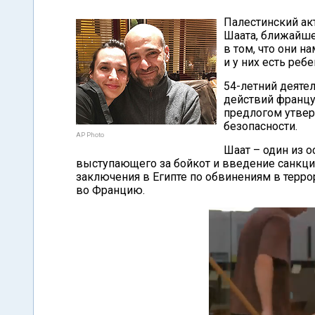
Палестинский ак
Шаата, ближайше
в том, что они 
и у них есть ребе
54-летний деятел
действий францу
предлогом утвер
безопасности.
AP Photo
Шаат – один из 
выступающего за бойкот и введение санкций
заключения в Египте по обвинениям в терро
во Францию.