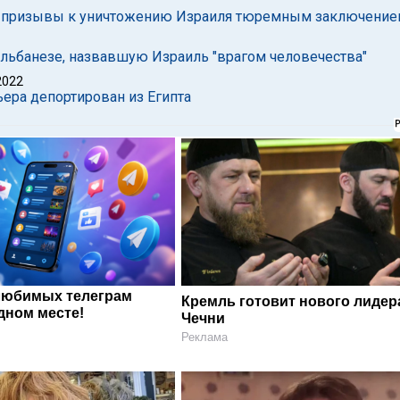
го призывы к уничтожению Израиля тюремным заключени
Альбанезе, назвавшую Израиль "врагом человечества"
2022
ера депортирован из Египта
любимых телеграм
Кремль готовит нового лидер
дном месте!
Чечни
Реклама