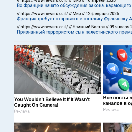
//
https://www.newsru.co.il/
//
Мир
//
16 апреля 2026
Во Франции начато обсуждение закона, карающе
//
https://www.newsru.co.il/
//
Мир
//
12 февраля 2026
Франция требует отправить в отставку Франческу 
//
https://www.newsru.co.il/
//
Ближний Восток
//
09 января 
Признанный террористом сын палестинского премь
Все посты 
You Wouldn't Believe It If It Wasn't
каналов в о
Caught On Camera!
Реклама
Реклама