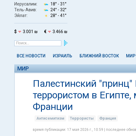
Иерусалим:
18° -
31°
Тель-Авив:
24° -
32°
Эйлат:
28° -
41°
$
3.001 ₪
€
3.466 ₪
ВСЕ НОВОСТИ
ИЗРАИЛЬ
БЛИЖНИЙ ВОСТОК
МИР
МИР
Палестинский "принц"
террористом в Египте,
Франции
Антисемитизм
Террористы
Франция
время публикации: 17 мая 2026 г., 10:59 | последнее обнов