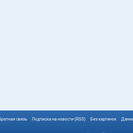
братная связь
Подписка на новости (RSS)
Без картинок
Данны