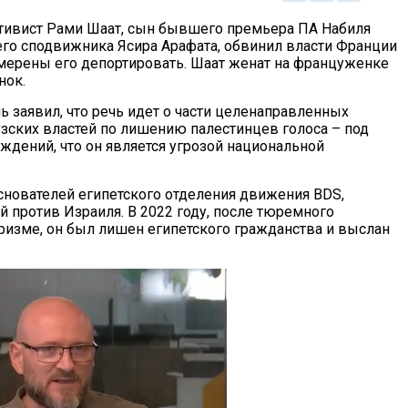
тивист Рами Шаат, сын бывшего премьера ПА Набиля
го сподвижника Ясира Арафата, обвинил власти Франции
намерены его депортировать. Шаат женат на француженке
нок.
ь заявил, что речь идет о части целенаправленных
зских властей по лишению палестинцев голоса – под
ждений, что он является угрозой национальной
основателей египетского отделения движения BDS,
 против Израиля. В 2022 году, после тюремного
ризме, он был лишен египетского гражданства и выслан