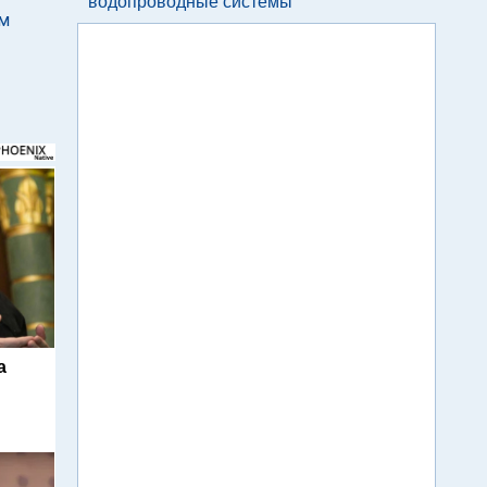
водопроводные системы
ем
а