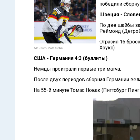
победили сборну
Швеция - Словен
По две шайбы за
Реймонд (Детрой
Отразил 16 брос
Хоукс).
AP Photo/Matt Krohn
США - Германия 4:3 (буллиты)
Немцы проиграли первые три матча.
После двух периодов сборная Германии вела 
На 55-й минуте Томас Новак (Питтсбург Пингв