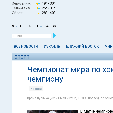
Иерусалим:
19° -
30°
Тель-Авив:
25° -
31°
Эйлат:
28° -
40°
$
3.006 ₪
€
3.463 ₪
ВСЕ НОВОСТИ
ИЗРАИЛЬ
БЛИЖНИЙ ВОСТОК
МИР
СПОРТ
Чемпионат мира по хо
чемпиону
Хоккей
время публикации: 21 мая 2026 г., 00:39 | последнее обнов
В матче чемпион