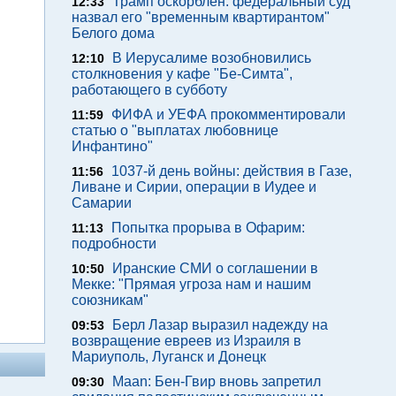
Трамп оскорблен: федеральный суд
12:33
назвал его "временным квартирантом"
Белого дома
В Иерусалиме возобновились
12:10
столкновения у кафе "Бе-Симта",
работающего в субботу
ФИФА и УЕФА прокомментировали
11:59
статью о "выплатах любовнице
Инфантино"
1037-й день войны: действия в Газе,
11:56
Ливане и Сирии, операции в Иудее и
Самарии
Попытка прорыва в Офарим:
11:13
подробности
Иранские СМИ о соглашении в
10:50
Мекке: "Прямая угроза нам и нашим
союзникам"
Берл Лазар выразил надежду на
09:53
возвращение евреев из Израиля в
Мариуполь, Луганск и Донецк
Maan: Бен-Гвир вновь запретил
09:30