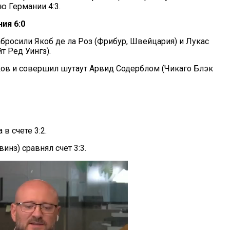
ю Германии 4:3.
ия 6:0
бросили Якоб де ла Роз (Фрибур, Швейцария) и Лукас
т Ред Уингз).
ков и совершил шутаут Арвид Содерблом (Чикаго Блэк
в счете 3:2.
инз) сравнял счет 3:3.