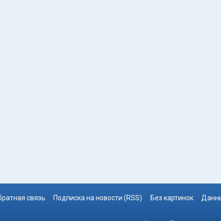
братная связь
Подписка на новости (RSS)
Без картинок
Данны