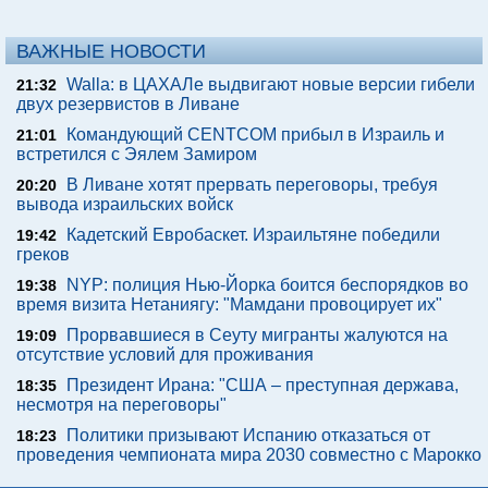
ВАЖНЫЕ НОВОСТИ
Walla: в ЦАХАЛе выдвигают новые версии гибели
21:32
двух резервистов в Ливане
Командующий CENTCOM прибыл в Израиль и
21:01
встретился с Эялем Замиром
В Ливане хотят прервать переговоры, требуя
20:20
вывода израильских войск
Кадетский Евробаскет. Израильтяне победили
19:42
греков
NYP: полиция Нью-Йорка боится беспорядков во
19:38
время визита Нетаниягу: "Мамдани провоцирует их"
Прорвавшиеся в Сеуту мигранты жалуются на
19:09
отсутствие условий для проживания
Президент Ирана: "США – преступная держава,
18:35
несмотря на переговоры"
Политики призывают Испанию отказаться от
18:23
проведения чемпионата мира 2030 совместно с Марокко