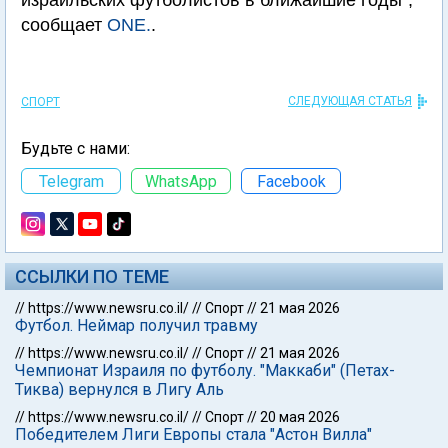
израильских футболистов в ближайшие годы",
сообщает
ONE.
.
СЛЕДУЮЩАЯ СТАТЬЯ
СПОРТ
Будьте с нами:
Telegram
WhatsApp
Facebook
ССЫЛКИ ПО ТЕМЕ
//
https://www.newsru.co.il/
//
Спорт
//
21 мая 2026
Футбол. Неймар получил травму
//
https://www.newsru.co.il/
//
Спорт
//
21 мая 2026
Чемпионат Израиля по футболу. "Маккаби" (Петах-
Тиква) вернулся в Лигу Аль
//
https://www.newsru.co.il/
//
Спорт
//
20 мая 2026
Победителем Лиги Европы стала "Астон Вилла"