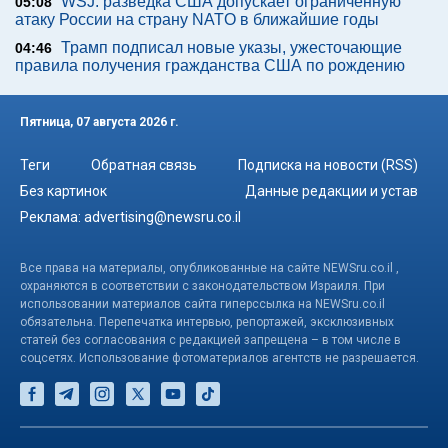
WSJ: разведка США допускает ограниченную
05:08
атаку России на страну NATO в ближайшие годы
Трамп подписал новые указы, ужесточающие
04:46
правила получения гражданства США по рождению
Пятница, 07 августа 2026 г.
Теги
Обратная связь
Подписка на новости (RSS)
Без картинок
Данные редакции и устав
Реклама:
advertising@newsru.co.il
Все права на материалы, опубликованные на сайте NEWSru.co.il ,
охраняются в соответствии с законодательством Израиля. При
использовании материалов сайта гиперссылка на NEWSru.co.il
обязательна. Перепечатка интервью, репортажей, эксклюзивных
статей без согласования с редакцией запрещена – в том числе в
соцсетях. Использование фотоматериалов агентств не разрешается.