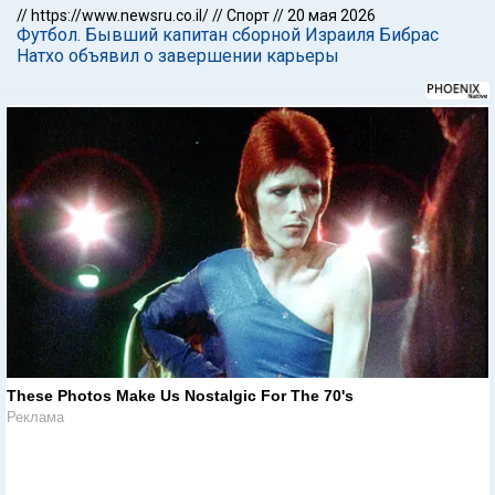
//
https://www.newsru.co.il/
//
Спорт
//
20 мая 2026
Футбол. Бывший капитан сборной Израиля Бибрас
Натхо объявил о завершении карьеры
These Photos Make Us Nostalgic For The 70's
Реклама