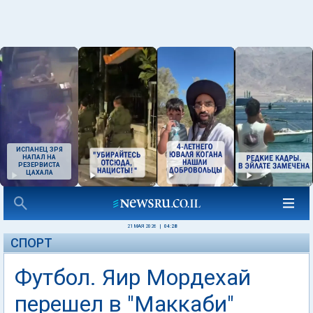
ИСПАНЕЦ ЗРЯ
НАПАЛ НА
РЕЗЕРВИСТА
ЦАХАЛА
21 МАЯ 2026
|
04:28
СПОРТ
Футбол. Яир Мордехай
перешел в "Маккаби"