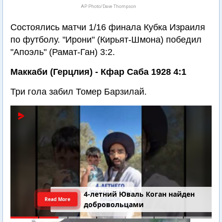
AP Photo/Dave Thompson
Состоялись матчи 1/16 финала Кубка Израиля
по футболу. "Ирони" (Кирьят-Шмона) победил
"Апоэль" (Рамат-Ган) 3:2.
Маккаби (Герцлия) - Кфар Саба 1928 4:1
Три гола забил Томер Барзилай.
4-летний Юваль Коган найден
Read More
добровольцами