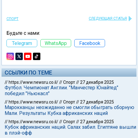
СЛЕДУЮЩАЯ СТАТЬЯ
СПОРТ
Будьте с нами:
Telegram
WhatsApp
Facebook
ССЫЛКИ ПО ТЕМЕ
//
https://www.newsru.co.il/
//
Спорт
//
27 декабря 2025
Футбол. Чемпионат Англии. "Манчестер Юнайтед"
победил "Ньюкасл"
//
https://www.newsru.co.il/
//
Спорт
//
27 декабря 2025
Марокканцы неожиданно не смогли обыграть сборную
Мали. Результаты Кубка африканских наций
//
https://www.newsru.co.il/
//
Спорт
//
27 декабря 2025
Кубок африканских наций. Салах забил. Египтяне вышли
в плэй-офф