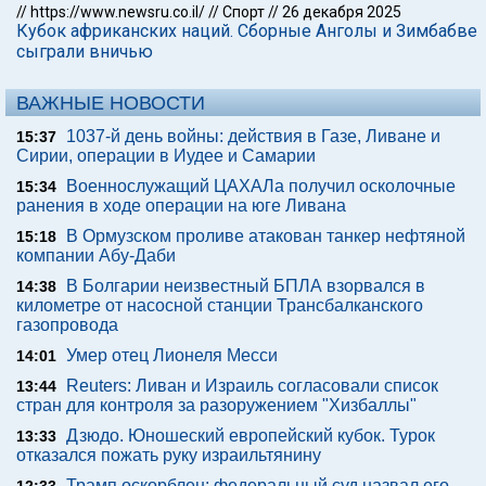
//
https://www.newsru.co.il/
//
Спорт
//
26 декабря 2025
Кубок африканских наций. Сборные Анголы и Зимбабве
сыграли вничью
ВАЖНЫЕ НОВОСТИ
1037-й день войны: действия в Газе, Ливане и
15:37
Сирии, операции в Иудее и Самарии
Военнослужащий ЦАХАЛа получил осколочные
15:34
ранения в ходе операции на юге Ливана
В Ормузском проливе атакован танкер нефтяной
15:18
компании Абу-Даби
В Болгарии неизвестный БПЛА взорвался в
14:38
километре от насосной станции Трансбалканского
газопровода
Умер отец Лионеля Месси
14:01
Reuters: Ливан и Израиль согласовали список
13:44
стран для контроля за разоружением "Хизбаллы"
Дзюдо. Юношеский европейский кубок. Турок
13:33
отказался пожать руку израильтянину
Трамп оскорблен: федеральный суд назвал его