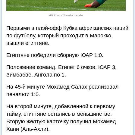
AP Photo/Themba Hadebe
Первыми в плэй-офф Кубка африканских наций
по футболу, который проходит в Марокко,
вышли египтяне.
Египтяне победили сборную ЮАР 1:0.
Положение команд. Египет 6 очков, ЮАР 3,
Зимбабве, Ангола по 1.
На 45-й минуте Мохамед Салах реализовал
пенальти 1:0.
На второй минуте, добавленной к первому
тайму, египтяне остались в меньшинстве.
Вторую желтую карточку получил Мохамед
Хани (Аль-Ахли).