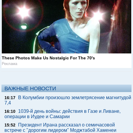
These Photos Make Us Nostalgic For The 70's
Реклама
ВАЖНЫЕ НОВОСТИ
В Колумбии произошло землетрясение магнитудой
16:17
7,4
1039-й день войны: действия в Газе и Ливане,
16:10
операции в Иудее и Самарии
Президент Ирана рассказал о семичасовой
15:52
встрече с "дорогим лидером" Моджтабой Хаменеи