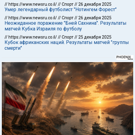
//
https://www.newsru.co.il/
//
Спорт
//
26 декабря 2025
Умер легендарный футболист "Нотингем Форест"
//
https://www.newsru.co.il/
//
Спорт
//
26 декабря 2025
Неожиданное поражение "Бней Сахнина". Результаты
матчей Кубка Израиля по футболу
//
https://www.newsru.co.il/
//
Спорт
//
25 декабря 2025
Кубок африканских наций. Результаты матчей "группы
смерти"