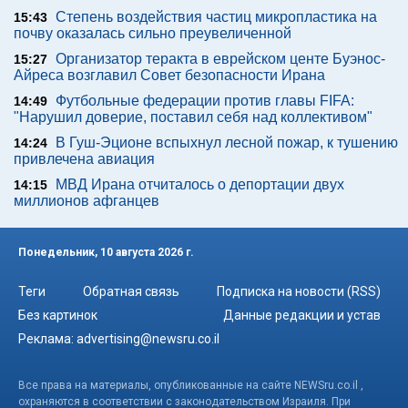
Степень воздействия частиц микропластика на
15:43
почву оказалась сильно преувеличенной
Организатор теракта в еврейском центе Буэнос-
15:27
Айреса возглавил Совет безопасности Ирана
Футбольные федерации против главы FIFA:
14:49
"Нарушил доверие, поставил себя над коллективом"
В Гуш-Эционе вспыхнул лесной пожар, к тушению
14:24
привлечена авиация
МВД Ирана отчиталось о депортации двух
14:15
миллионов афганцев
Понедельник, 10 августа 2026 г.
Теги
Обратная связь
Подписка на новости (RSS)
Без картинок
Данные редакции и устав
Реклама:
advertising@newsru.co.il
Все права на материалы, опубликованные на сайте NEWSru.co.il ,
охраняются в соответствии с законодательством Израиля. При