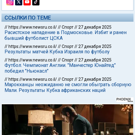
ССЫЛКИ ПО ТЕМЕ
//
https://www.newsru.co.il/
//
Спорт
//
27 декабря 2025
Расистское нападение в Подмосковье. Избит и ранен
бывший футболист ЦСКА
//
https://www.newsru.co.il/
//
Спорт
//
27 декабря 2025
Результаты матчей Кубка Израиля по футболу
//
https://www.newsru.co.il/
//
Спорт
//
27 декабря 2025
Футбол. Чемпионат Англии. "Манчестер Юнайтед"
победил "Ньюкасл"
//
https://www.newsru.co.il/
//
Спорт
//
27 декабря 2025
Марокканцы неожиданно не смогли обыграть сборную
Мали. Результаты Кубка африканских наций