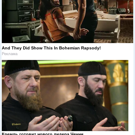
And They Did Show This In Bohemian Rapsody!
Реклама
Кремль готовит нового лидера Чечни