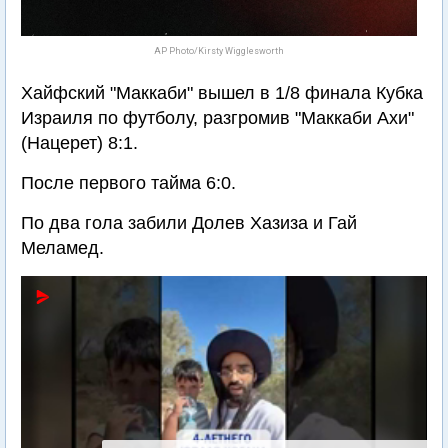
AP Photo/Kirsty Wigglesworth
Хайфский "Маккаби" вышел в 1/8 финала Кубка
Израиля по футболу, разгромив "Маккаби Ахи"
(Нацерет) 8:1.
После первого тайма 6:0.
По два гола забили Долев Хазиза и Гай
Меламед.