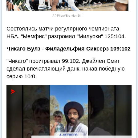
AP Photo/Brandon Dill
Состоялись матчи регулярного чемпионата
НБА. "Мемфис" разгромил "Милуоки" 125:104.
Чикаго Булз - Филадельфия Сиксерз 109:102
"Чикаго" проигрывал 99:102. Джайлен Смит
сделал впечатляющий данк, начав победную
серию 10:0.