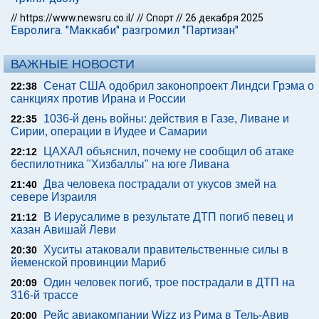
//
https://www.newsru.co.il/
//
Спорт
//
26 декабря 2025
Евролига. "Маккаби" разгромил "Партизан"
ВАЖНЫЕ НОВОСТИ
Сенат США одобрил законопроект Линдси Грэма о
22:38
санкциях против Ирана и России
1036-й день войны: действия в Газе, Ливане и
22:35
Сирии, операции в Иудее и Самарии
ЦАХАЛ объяснил, почему не сообщил об атаке
22:12
беспилотника "Хизбаллы" на юге Ливана
Два человека пострадали от укусов змей на
21:40
севере Израиля
В Иерусалиме в результате ДТП погиб певец и
21:12
хазан Авишай Леви
Хуситы атаковали правительственные силы в
20:30
йеменской провинции Мариб
Один человек погиб, трое пострадали в ДТП на
20:09
316-й трассе
Рейс авиакомпании Wizz из Рима в Тель-Авив
20:00