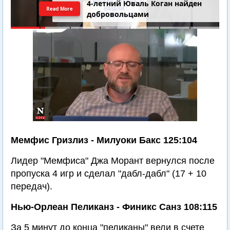
4-летний Юваль Коган найден
Read More
добровольцами
Мемфис Гризлиз - Милуоки Бакс 125:104
Лидер "Мемфиса" Джа Морант вернулся после
пропуска 4 игр и сделал "дабл-дабл" (17 + 10
передач).
Нью-Орлеан Пеликанз - Финикс Санз 108:115
За 5 минут до конца "пеликаны" вели в счете