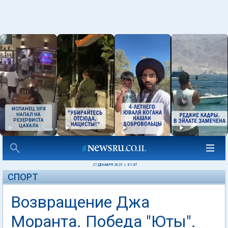
ИСПАНЕЦ ЗРЯ
НАПАЛ НА
РЕЗЕРВИСТА
ЦАХАЛА
27 ДЕКАБРЯ 2025
|
01:37
СПОРТ
Возвращение Джа
Моранта. Победа "Юты".