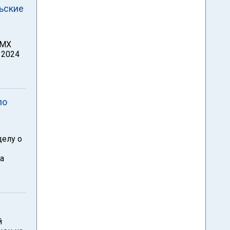
ьские
 MX
 2024
по
делу о
а
й