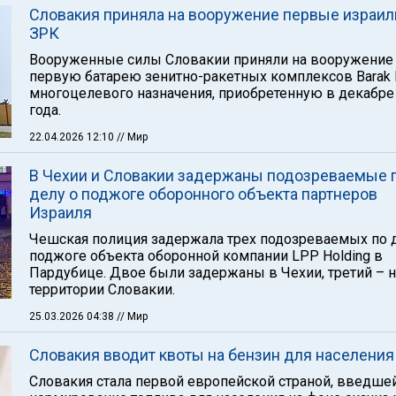
Словакия приняла на вооружение первые израил
ЗРК
Вооруженные силы Словакии приняли на вооружение
первую батарею зенитно-ракетных комплексов Barak
многоцелевого назначения, приобретенную в декабре
года.
22.04.2026 12:10
// Мир
В Чехии и Словакии задержаны подозреваемые 
делу о поджоге оборонного объекта партнеров
Израиля
Чешская полиция задержала трех подозреваемых по 
поджоге объекта оборонной компании LPP Holding в
Пардубице. Двое были задержаны в Чехии, третий – н
территории Словакии.
25.03.2026 04:38
// Мир
Словакия вводит квоты на бензин для населения
Словакия стала первой европейской страной, введше