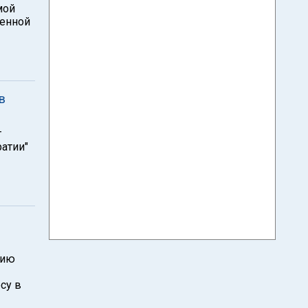
мой
ченной
в
т
атии"
нию
су в