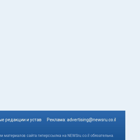
е редакции и устав
Реклама:
advertising@newsru.co.il
и материалов сайта гиперссылка на NEWSru.co.il обязательна.