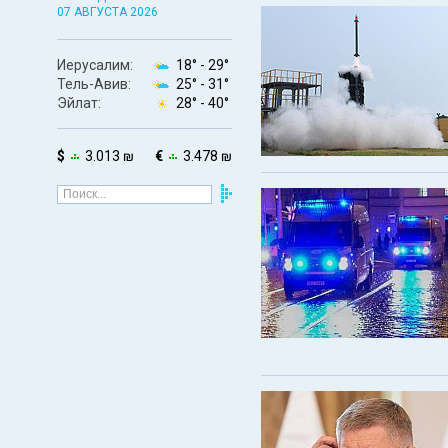
07 АВГУСТА 2026
Иерусалим:
18° -
29°
Тель-Авив:
25° -
31°
Эйлат:
28° -
40°
$
3.013 ₪
€
3.478 ₪