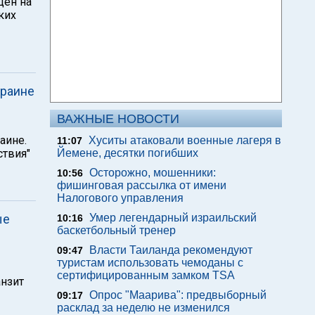
цен на
ких
краине
ВАЖНЫЕ НОВОСТИ
аине.
Хуситы атаковали военные лагеря в
11:07
ствия"
Йемене, десятки погибших
Осторожно, мошенники:
10:56
фишинговая рассылка от имени
Налогового управления
ые
Умер легендарный израильский
10:16
баскетбольный тренер
Власти Таиланда рекомендуют
09:47
туристам использовать чемоданы с
сертифицированным замком TSA
анзит
Опрос "Mаарива": предвыборный
09:17
расклад за неделю не изменился