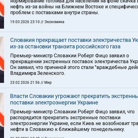
нормирование топлива для населения на фоне скачка 
нефть из-за войны на Ближнем Востоке и специфичес
проблем с поставками внутри страны.
19.03.2026 23:10
// Экономика
Словакия прекращает поставки электричества У
из-за остановки транзита российского газа
Премьер-министр Словакии Роберт Фицо заявил о
прекращении экстренных поставок электричества Укр
Он заявил, что причиной этого стали "враждебные дей
Владимира Зеленского.
23.02.2026 21:56
// Мир
Власти Словакии угрожают прекратить экстренн
поставки электроэнергии Украине
Премьер-министр Словакии Роберт Фицо заявил, что
распорядится прекратить экстренные поставки
электроэнергии Украине, если Киев не возобновит тр
нефти в Словакию к ближайшему понедельнику.