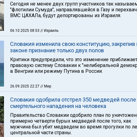
Сегодня не менее двух групп участников так называе
"флотилии Сумуда", направлявшейся в Газу и перехва
ВМС ЦАХАЛа, будут депортированы из Израиля.
06.10.2025 08:53
// Израиль
Словакия изменила свою конституцию, закрепив 
законе признание только двух полов
Критики предупредили, что это изменение приближае
правовую систему Словакии к "нелиберальной демокр
в Венгрии или режиму Путина в России.
26.09.2025 22:27
// Мир
Словакия одобрила отстрел 350 медведей после
смертельного нападения на человека
Правительство Словакии одобрило план по уничтоже
примерно четверти бурых медведей после того, как
мужчина был убит медведем во время прогулки по ле
центральной части страны.