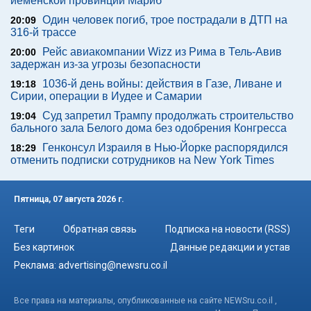
йеменской провинции Мариб
Один человек погиб, трое пострадали в ДТП на
20:09
316-й трассе
Рейс авиакомпании Wizz из Рима в Тель-Авив
20:00
задержан из-за угрозы безопасности
1036-й день войны: действия в Газе, Ливане и
19:18
Сирии, операции в Иудее и Самарии
Суд запретил Трампу продолжать строительство
19:04
бального зала Белого дома без одобрения Конгресса
Генконсул Израиля в Нью-Йорке распорядился
18:29
отменить подписки сотрудников на New York Times
Пятница, 07 августа 2026 г.
Теги
Обратная связь
Подписка на новости (RSS)
Без картинок
Данные редакции и устав
Реклама:
advertising@newsru.co.il
Все права на материалы, опубликованные на сайте NEWSru.co.il ,