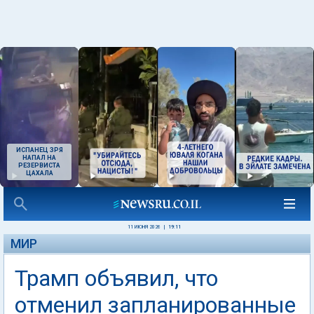
ИСПАНЕЦ ЗРЯ
НАПАЛ НА
РЕЗЕРВИСТА
ЦАХАЛА
11 ИЮНЯ 2026
|
19:11
МИР
Трамп объявил, что
отменил запланированные