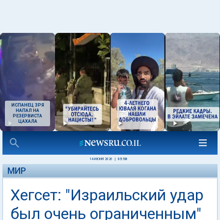
ИСПАНЕЦ ЗРЯ
НАПАЛ НА
РЕЗЕРВИСТА
ЦАХАЛА
14 ИЮНЯ 2026
|
05:58
МИР
Хегсет: "Израильский удар
был очень ограниченным"