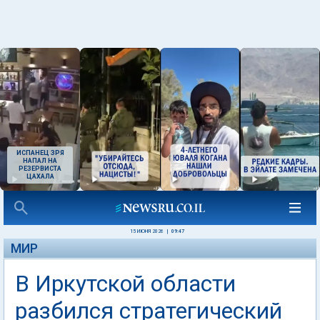
ИСПАНЕЦ ЗРЯ
НАПАЛ НА
РЕЗЕРВИСТА
ЦАХАЛА
15 ИЮНЯ 2026
|
09:47
МИР
В Иркутской области
разбился стратегический