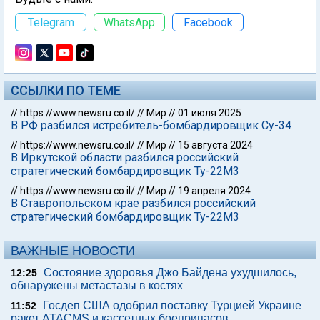
Telegram
WhatsApp
Facebook
ССЫЛКИ ПО ТЕМЕ
//
https://www.newsru.co.il/
//
Мир
//
01 июля 2025
В РФ разбился истребитель-бомбардировщик Су-34
//
https://www.newsru.co.il/
//
Мир
//
15 августа 2024
В Иркутской области разбился российский
стратегический бомбардировщик Ту-22М3
//
https://www.newsru.co.il/
//
Мир
//
19 апреля 2024
В Ставропольском крае разбился российский
стратегический бомбардировщик Ту-22М3
ВАЖНЫЕ НОВОСТИ
Состояние здоровья Джо Байдена ухудшилось,
12:25
обнаружены метастазы в костях
Госдеп США одобрил поставку Турцией Украине
11:52
ракет ATACMS и кассетных боеприпасов