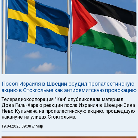
Посол Израиля в Швеции осудил пропалестинскую
акцию в Стокгольме как антисемитскую провокацию
Телерадиокорпорация "Кан" опубликовала материал
Дова Гиль-Хара о реакции посла Израиля в Швеции Зива
Нево Кульмана на пропалестинскую акцию, прошедшую
накануне на улицах Стокгольма.
19.04.2026 09:38
// Мир