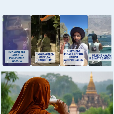
ИСПАНЕЦ ЗРЯ
НАПАЛ НА
РЕЗЕРВИСТА
ЦАХАЛА