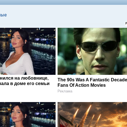
ные
енился на любовнице,
The 90s Was A Fantastic Decade
ала в доме его семьи
Fans Of Action Movies
Реклама