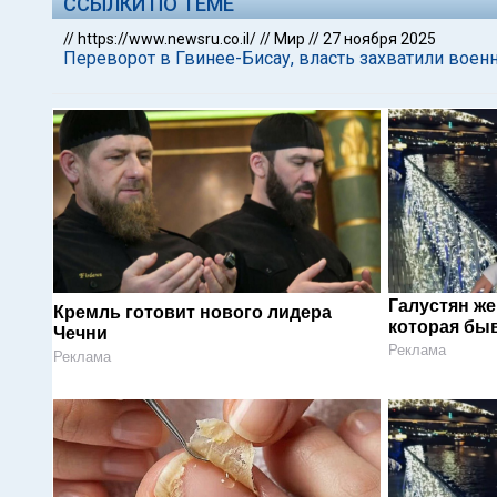
ССЫЛКИ ПО ТЕМЕ
//
https://www.newsru.co.il/
//
Мир
//
27 ноября 2025
Переворот в Гвинее-Бисау, власть захватили воен
Галустян ж
Кремль готовит нового лидера
которая быв
Чечни
Реклама
Реклама