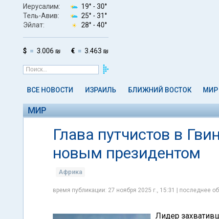
Иерусалим:
19° -
30°
Тель-Авив:
25° -
31°
Эйлат:
28° -
40°
$
3.006 ₪
€
3.463 ₪
ВСЕ НОВОСТИ
ИЗРАИЛЬ
БЛИЖНИЙ ВОСТОК
МИР
МИР
Глава путчистов в Гви
новым президентом
Африка
время публикации: 27 ноября 2025 г., 15:31 | последнее об
Лидер захвативш