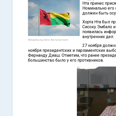
Нта принес прися
Номинально его 
должен быть осу
Хорта Нта был п
Сисоку Эмбало и
появилась инфор
внутренних дел.
Wikipedia.org. Фото: Aerra Carnicom
27 ноября долж
ноября президентских и парламентских выбо
Фернанду Диаш. Отметим, что ранее презид
большинство было у его противников.