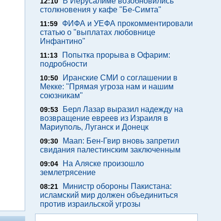
В Иерусалиме возобновились
12:10
столкновения у кафе "Бе-Симта"
ФИФА и УЕФА прокомментировали
11:59
статью о "выплатах любовнице
Инфантино"
Попытка прорыва в Офарим:
11:13
подробности
Иранские СМИ о соглашении в
10:50
Мекке: "Прямая угроза нам и нашим
союзникам"
Берл Лазар выразил надежду на
09:53
возвращение евреев из Израиля в
Мариуполь, Луганск и Донецк
Maan: Бен-Гвир вновь запретил
09:30
свидания палестинским заключенным
На Аляске произошло
09:04
землетрясение
Министр обороны Пакистана:
08:21
исламский мир должен объединиться
против израильской угрозы