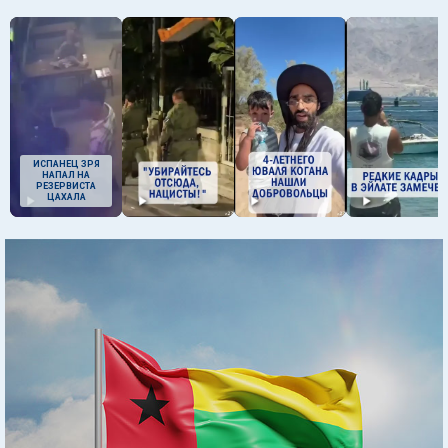
ИСПАНЕЦ ЗРЯ
НАПАЛ НА
РЕЗЕРВИСТА
ЦАХАЛА