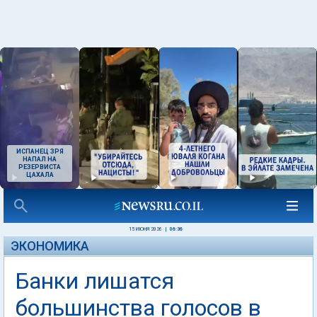
ИСПАНЕЦ ЗРЯ
НАПАЛ НА
РЕЗЕРВИСТА
ЦАХАЛА
15 ИЮНЯ 2026
|
06:36
ЭКОНОМИКА
Банки лишатся
большинства голосов в