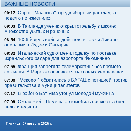
ВАЖНЫЕ НОВОСТИ
Опрос "Mаарива": предвыборный расклад за
09:17
неделю не изменился
В Таиланде ученик открыл стрельбу в школе:
09:03
множество убитых и раненых
1036-й день войны: действия в Газе и Ливане,
08:54
операции в Иудее и Самарии
Итальянский суд отменил сделку по поставке
08:32
израильского радара для аэропорта Фьюмичино
Франция запретила телемаркетинг без прямого
07:55
согласия. В Марокко опасаются массовых увольнений
"Мекорот" обратилась в БАГАЦ с петицией против
07:36
правительства и муниципалитетов
В районе Бат-Яма утонул молодой мужчина
07:17
Около Бейт-Шемеша автомобиль насмерть сбил
07:09
велосипедиста
Пятница, 07 августа 2026 г.