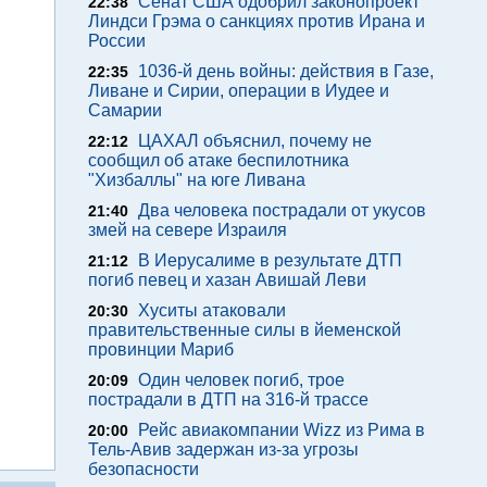
Сенат США одобрил законопроект
22:38
Линдси Грэма о санкциях против Ирана и
России
1036-й день войны: действия в Газе,
22:35
Ливане и Сирии, операции в Иудее и
Самарии
ЦАХАЛ объяснил, почему не
22:12
сообщил об атаке беспилотника
"Хизбаллы" на юге Ливана
Два человека пострадали от укусов
21:40
змей на севере Израиля
В Иерусалиме в результате ДТП
21:12
погиб певец и хазан Авишай Леви
Хуситы атаковали
20:30
правительственные силы в йеменской
провинции Мариб
Один человек погиб, трое
20:09
пострадали в ДТП на 316-й трассе
Рейс авиакомпании Wizz из Рима в
20:00
Тель-Авив задержан из-за угрозы
безопасности