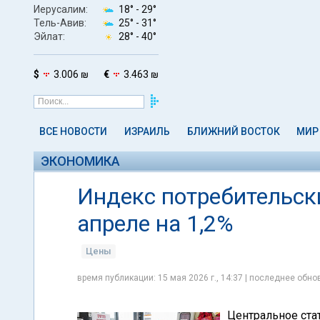
Иерусалим:
18° -
29°
Тель-Авив:
25° -
31°
Эйлат:
28° -
40°
$
3.006 ₪
€
3.463 ₪
ВСЕ НОВОСТИ
ИЗРАИЛЬ
БЛИЖНИЙ ВОСТОК
МИР
ЭКОНОМИКА
Индекс потребительск
апреле на 1,2%
Цены
время публикации: 15 мая 2026 г., 14:37 | последнее обнов
Центральное ста