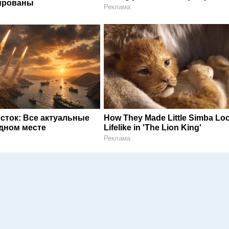
ированы
Реклама
сток: Все актуальные
How They Made Little Simba Lo
одном месте
Lifelike in 'The Lion King'
Реклама