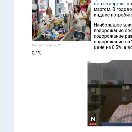
цен за апрель
: э
мартом. В годово
индекс потребите
Наибольшее влия
подорожание све
подорожание раз
подорожание на 
Michael Giladi/Flash90
цене на 0,5%, а 
0,1%.