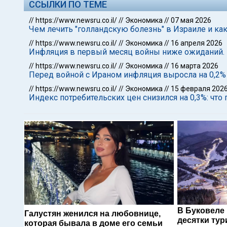
ССЫЛКИ ПО ТЕМЕ
//
https://www.newsru.co.il/
//
Экономика
//
07 мая 2026
Чем лечить "голландскую болезнь" в Израиле и к
//
https://www.newsru.co.il/
//
Экономика
//
16 апреля 2026
Инфляция в первый месяц войны ниже ожиданий. 
//
https://www.newsru.co.il/
//
Экономика
//
16 марта 2026
Перед войной с Ираном инфляция выросла на 0,2%
//
https://www.newsru.co.il/
//
Экономика
//
15 февраля 202
Индекс потребительских цен снизился на 0,3%: что
В Буковеле
Галустян женился на любовнице,
десятки тур
которая бывала в доме его семьи