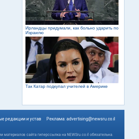
е редакции и устав
Реклама:
advertising@newsru.co.il
и материалов сайта гиперссылка на NEWSru.co.il обязательна.