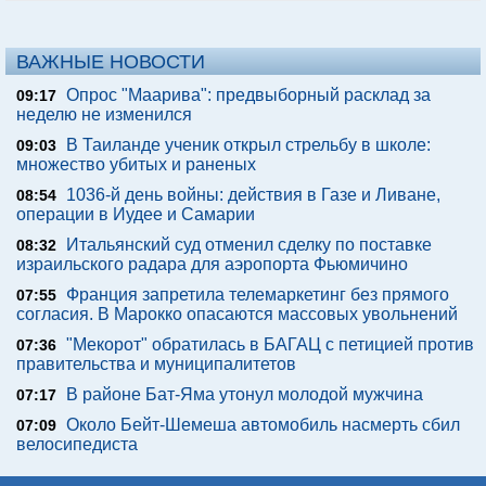
ВАЖНЫЕ НОВОСТИ
Опрос "Mаарива": предвыборный расклад за
09:17
неделю не изменился
В Таиланде ученик открыл стрельбу в школе:
09:03
множество убитых и раненых
1036-й день войны: действия в Газе и Ливане,
08:54
операции в Иудее и Самарии
Итальянский суд отменил сделку по поставке
08:32
израильского радара для аэропорта Фьюмичино
Франция запретила телемаркетинг без прямого
07:55
согласия. В Марокко опасаются массовых увольнений
"Мекорот" обратилась в БАГАЦ с петицией против
07:36
правительства и муниципалитетов
В районе Бат-Яма утонул молодой мужчина
07:17
Около Бейт-Шемеша автомобиль насмерть сбил
07:09
велосипедиста