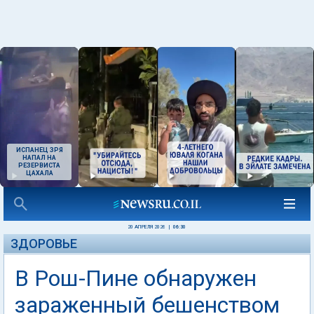
ИСПАНЕЦ ЗРЯ
НАПАЛ НА
РЕЗЕРВИСТА
ЦАХАЛА
20 АПРЕЛЯ 2026
|
06:30
ЗДОРОВЬЕ
В Рош-Пине обнаружен
зараженный бешенством