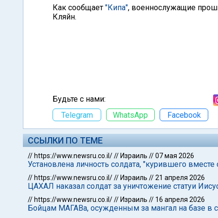
Как сообщает
"Кипа"
, военнослужащие прошл
Кляйн.
Будьте с нами:
Telegram
WhatsApp
Facebook
ССЫЛКИ ПО ТЕМЕ
//
https://www.newsru.co.il/
//
Израиль
//
07 мая 2026
Установлена личность солдата, "курившего вместе
//
https://www.newsru.co.il/
//
Израиль
//
21 апреля 2026
ЦАХАЛ наказал солдат за уничтожение статуи Иис
//
https://www.newsru.co.il/
//
Израиль
//
16 апреля 2026
Бойцам МАГАВа, осужденным за мангал на базе в с