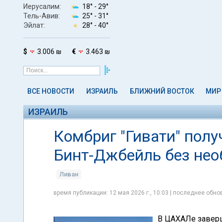
Иерусалим:
18° -
29°
Тель-Авив:
25° -
31°
Эйлат:
28° -
40°
$
3.006 ₪
€
3.463 ₪
ВСЕ НОВОСТИ
ИЗРАИЛЬ
БЛИЖНИЙ ВОСТОК
МИР
ИЗРАИЛЬ
Комбриг "Гивати" полу
Бинт-Джбейль без не
Ливан
время публикации: 12 мая 2026 г., 10:03 | последнее обнов
В ЦАХАЛе завер