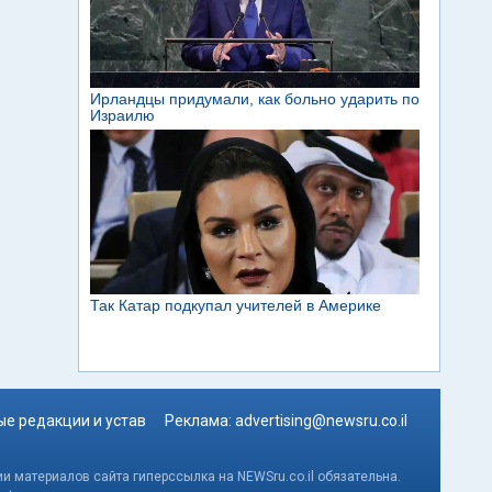
е редакции и устав
Реклама:
advertising@newsru.co.il
и материалов сайта гиперссылка на NEWSru.co.il обязательна.