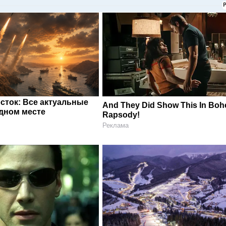
сток: Все актуальные
And They Did Show This In Bo
одном месте
Rapsody!
Реклама