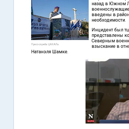
назад в Южном Л
военнослужащие,
введены в район
необходимости.
Инцидент был тщ
представлены к
Северным военн
Пресс-служба ЦАХАЛа
взыскание в отн
Натанэля Шамке.