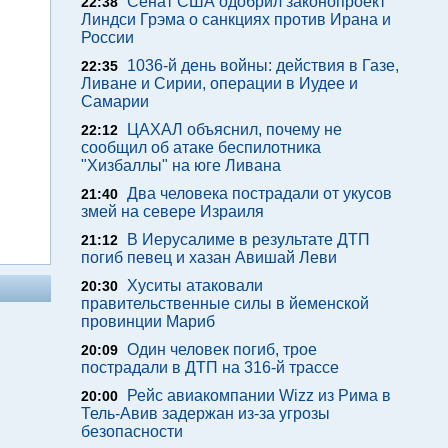
Сенат США одобрил законопроект
22:38
Линдси Грэма о санкциях против Ирана и
России
1036-й день войны: действия в Газе,
22:35
Ливане и Сирии, операции в Иудее и
Самарии
ЦАХАЛ объяснил, почему не
22:12
сообщил об атаке беспилотника
"Хизбаллы" на юге Ливана
Два человека пострадали от укусов
21:40
змей на севере Израиля
В Иерусалиме в результате ДТП
21:12
погиб певец и хазан Авишай Леви
Хуситы атаковали
20:30
правительственные силы в йеменской
провинции Мариб
Один человек погиб, трое
20:09
пострадали в ДТП на 316-й трассе
Рейс авиакомпании Wizz из Рима в
20:00
Тель-Авив задержан из-за угрозы
безопасности