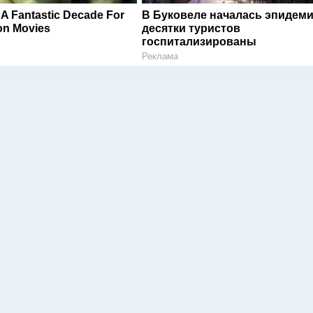
A Fantastic Decade For
В Буковеле началась эпидеми
on Movies
десятки туристов
госпитализированы
Реклама