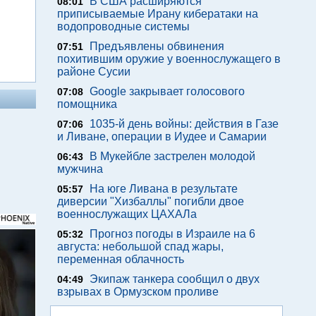
В США расширяются
08:01
приписываемые Ирану кибератаки на
водопроводные системы
Предъявлены обвинения
07:51
похитившим оружие у военнослужащего в
районе Сусии
Google закрывает голосового
07:08
помощника
1035-й день войны: действия в Газе
07:06
и Ливане, операции в Иудее и Самарии
В Мукейбле застрелен молодой
06:43
мужчина
На юге Ливана в результате
05:57
диверсии "Хизбаллы" погибли двое
военнослужащих ЦАХАЛа
Прогноз погоды в Израиле на 6
05:32
августа: небольшой спад жары,
переменная облачность
Экипаж танкера сообщил о двух
04:49
взрывах в Ормузском проливе