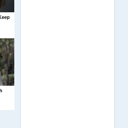
 Keep
ch