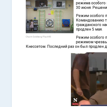
режима особого 
30 июня. Решение
Режим особого п
Командованию ты
гражданского на
продлен 5 мая.
Режим особого п
Chaim Goldberg/Flash90
режимом чрезвы
Кнессетом. Последний раз он был продлен до