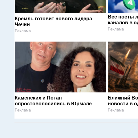
Все посты 
Кремль готовит нового лидера
каналов в о
Чечни
Реклама
Реклама
Каменских и Потап
Ближний Во
опростоволосились в Юрмале
новости в 
Реклама
Реклама