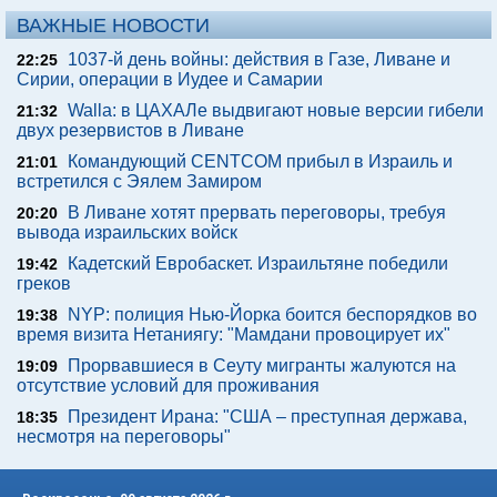
ВАЖНЫЕ НОВОСТИ
1037-й день войны: действия в Газе, Ливане и
22:25
Сирии, операции в Иудее и Самарии
Walla: в ЦАХАЛе выдвигают новые версии гибели
21:32
двух резервистов в Ливане
Командующий CENTCOM прибыл в Израиль и
21:01
встретился с Эялем Замиром
В Ливане хотят прервать переговоры, требуя
20:20
вывода израильских войск
Кадетский Евробаскет. Израильтяне победили
19:42
греков
NYP: полиция Нью-Йорка боится беспорядков во
19:38
время визита Нетаниягу: "Мамдани провоцирует их"
Прорвавшиеся в Сеуту мигранты жалуются на
19:09
отсутствие условий для проживания
Президент Ирана: "США – преступная держава,
18:35
несмотря на переговоры"