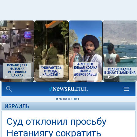
ИСПАНЕЦ ЗРЯ
НАПАЛ НА
РЕЗЕРВИСТА
ЦАХАЛА
15 ИЮНЯ 2026
|
21:05
ИЗРАИЛЬ
Суд отклонил просьбу
Нетаниягу сократить