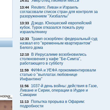
Умер отец Лионеля Месси
14:01
Reuters: Ливан и Израиль
13:44
согласовали список стран для контроля за
разоружением "Хизбаллы"
Дзюдо. Юношеский европейский
13:33
кубок. Турок отказался пожать руку
израильтянину
Трамп оскорблен: федеральный суд
12:33
назвал его "временным квартирантом"
Белого дома
В Иерусалиме возобновились
12:10
столкновения у кафе "Бе-Симта",
работающего в субботу
ФИФА и УЕФА прокомментировали
11:59
статью о "выплатах любовнице
Инфантино"
1037-й день войны: действия в Газе,
11:56
Ливане и Сирии, операции в Иудее и
Самарии
Попытка прорыва в Офарим:
11:13
подробности