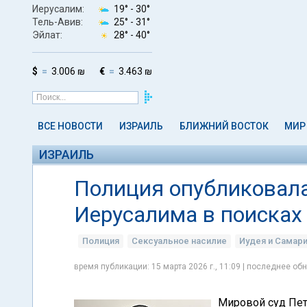
Иерусалим:
19° -
30°
Тель-Авив:
25° -
31°
Эйлат:
28° -
40°
$
3.006 ₪
€
3.463 ₪
ВСЕ НОВОСТИ
ИЗРАИЛЬ
БЛИЖНИЙ ВОСТОК
МИР
ИЗРАИЛЬ
Полиция опубликовала
Иерусалима в поисках
Полиция
Сексуальное насилие
Иудея и Самар
время публикации: 15 марта 2026 г., 11:09 | последнее обн
Мировой суд Пет