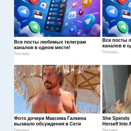
Все посты 
Все посты любимых телеграм
каналов в о
каналов в одном месте!
Реклама
Реклама
Фото дочери Максима Галкина
She Spends M
вызвало обсуждения в Сети
Herself Into 
Реклама
Реклама