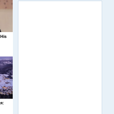
 His
я: