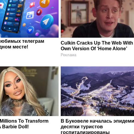
любимых телеграм
Culkin Cracks Up The Web With
дном месте!
Own Version Of ‘Home Alone’
Реклама
illions To Transform
В Буковеле началась эпидеми
A Barbie Doll!
десятки туристов
госпитализированы