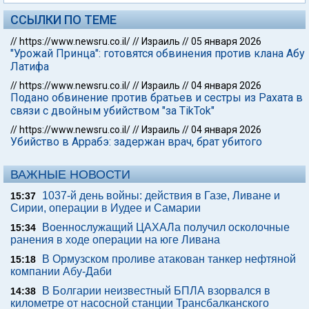
ССЫЛКИ ПО ТЕМЕ
//
https://www.newsru.co.il/
//
Израиль
//
05 января 2026
"Урожай Принца": готовятся обвинения против клана Абу
Латифа
//
https://www.newsru.co.il/
//
Израиль
//
04 января 2026
Подано обвинение против братьев и сестры из Рахата в
связи с двойным убийством "за TikTok"
//
https://www.newsru.co.il/
//
Израиль
//
04 января 2026
Убийство в Аррабэ: задержан врач, брат убитого
ВАЖНЫЕ НОВОСТИ
1037-й день войны: действия в Газе, Ливане и
15:37
Сирии, операции в Иудее и Самарии
Военнослужащий ЦАХАЛа получил осколочные
15:34
ранения в ходе операции на юге Ливана
В Ормузском проливе атакован танкер нефтяной
15:18
компании Абу-Даби
В Болгарии неизвестный БПЛА взорвался в
14:38
километре от насосной станции Трансбалканского