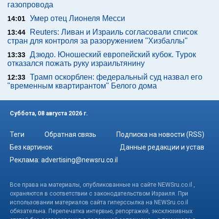
газопровода
Умер отец Лионеля Месси
14:01
Reuters: Ливан и Израиль согласовали список
13:44
стран для контроля за разоружением "Хизбаллы"
Дзюдо. Юношеский европейский кубок. Турок
13:33
отказался пожать руку израильтянину
Трамп оскорблен: федеральный суд назвал его
12:33
"временным квартирантом" Белого дома
Суббота, 08 августа 2026 г.
Теги
Обратная связь
Подписка на новости (RSS)
Без картинок
Данные редакции и устав
Реклама:
advertising@newsru.co.il
Все права на материалы, опубликованные на сайте NEWSru.co.il ,
охраняются в соответствии с законодательством Израиля. При
использовании материалов сайта гиперссылка на NEWSru.co.il
обязательна. Перепечатка интервью, репортажей, эксклюзивных