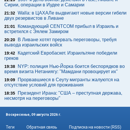
Сирии, операции в Иудее и Самарии
Walla: в ЦАХАЛе выдвигают новые версии гибели
21:32
двух резервистов в Ливане
Командующий CENTCOM прибыл в Израиль и
21:01
встретился с Эялем Замиром
В Ливане хотят прервать переговоры, требуя
20:20
вывода израильских войск
Кадетский Евробаскет. Израильтяне победили
19:42
греков
NYP: полиция Нью-Йорка боится беспорядков во
19:38
время визита Нетаниягу: "Мамдани провоцирует их"
Прорвавшиеся в Сеуту мигранты жалуются на
19:09
отсутствие условий для проживания
Президент Ирана: "США – преступная держава,
18:35
несмотря на переговоры"
Воскресенье, 09 августа 2026 г.
Теги
Обратная связь
Подписка на новости (RSS)