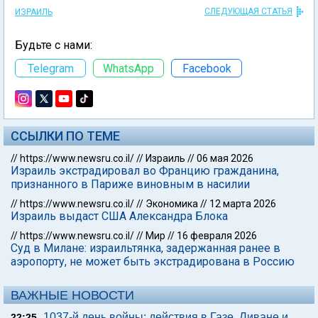
СЛЕДУЮЩАЯ СТАТЬЯ
ИЗРАИЛЬ
Будьте с нами:
Telegram
WhatsApp
Facebook
ССЫЛКИ ПО ТЕМЕ
//
https://www.newsru.co.il/
//
Израиль
//
06 мая 2026
Израиль экстрадировал во Францию гражданина,
признанного в Париже виновным в насилии
//
https://www.newsru.co.il/
//
Экономика
//
12 марта 2026
Израиль выдаст США Александра Блока
//
https://www.newsru.co.il/
//
Мир
//
16 февраля 2026
Суд в Милане: израильтянка, задержанная ранее в
аэропорту, не может быть экстрадирована в Россию
ВАЖНЫЕ НОВОСТИ
1037-й день войны: действия в Газе, Ливане и
22:25