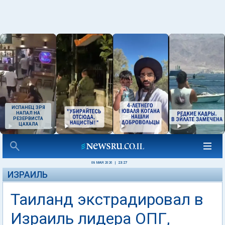
ИСПАНЕЦ ЗРЯ
НАПАЛ НА
РЕЗЕРВИСТА
ЦАХАЛА
08 МАЯ 2026
|
23:27
ИЗРАИЛЬ
Таиланд экстрадировал в
Израиль лидера ОПГ,